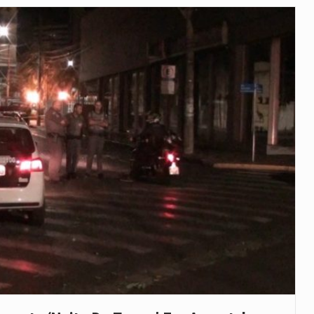
veu a residência de Sam…
íncia de Ituri, tornou-se…
 de um dos processos mais…
está prevista entre abril de 2026…
 prazo de 180 dias para…
-americano confirmou que cidadãos dos Estados…
uas equipas que chegaram…