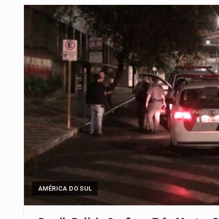
Um dos casos mais graves envol
A cidade de Bunia, capital da prov
O pagamento marca o desfecho
O programa, cuja implementação 
A nova legislação estabelece um
O Departamento de Estado norte
A final coloca frente a frente d
AMÉRICA DO SUL