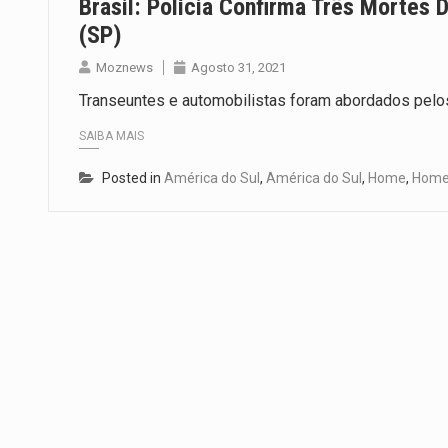
Brasil: Polícia Confirma Três Mortes 
(SP)
Moznews
Agosto 31, 2021
Transeuntes e automobilistas foram abordados pelo
SAIBA MAIS
Posted in
América do Sul
,
América do Sul
,
Home
,
Home 