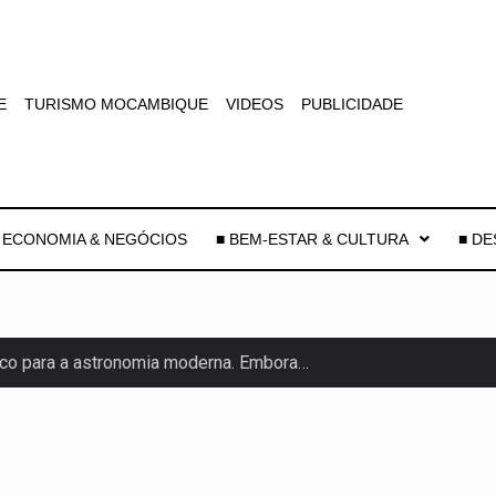
E
TURISMO MOCAMBIQUE
VIDEOS
PUBLICIDADE
 ECONOMIA & NEGÓCIOS
■ BEM-ESTAR & CULTURA
■ D
co para a astronomia moderna. Embora…
as, mais de 200 incêndios florestais continuam…
e saúde da Faixa de…