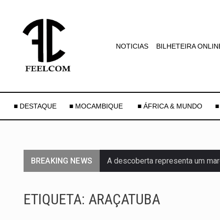
NOTICIAS
BILHETEIRA ONLIN
■ DESTAQUE
■ MOCAMBIQUE
■ ÁFRICA & MUNDO
■
BREAKING NEWS
A descoberta representa um mar
Segundo as autoridades canadian
ETIQUETA:
ARAÇATUBA
De acordo com as autoridades d