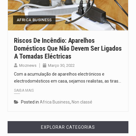
Segundo as autoridades canadianas, mais de 200 incêndios florestais continuam…
De acordo com as autoridades de saúde da Faixa de…
AFRICA BUSINESS
A polícia moçambicana anunciou a detenção de mais um suspeito…
Riscos De Incêndio: Aparelhos
Domésticos Que Não Devem Ser Ligados
Cover photo suggestion (in English): A police officer outside a…
A Tomadas Eléctricas
O Senado dos Estados Unidos aprovou, no dia 7 de…
Moznews
Março 30, 2022
Com a acumulação de aparelhos electrónicos e
electrodomésticos em casa, sejamos realistas, as tiras…
SAIBA MAIS
Posted in
Africa Business
,
Non classé
EXPLORAR CATEGORIAS