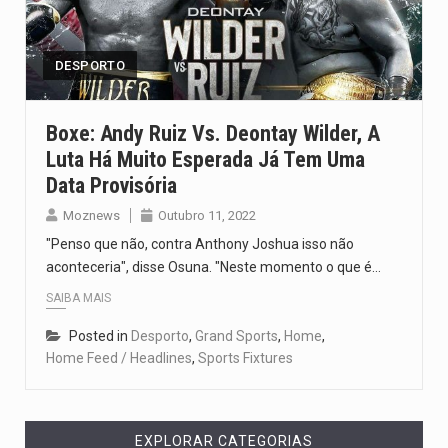
O pagamento marca o desfecho de um dos processos mais…
O programa, cuja implementação está prevista entre abril de 2026…
DESPORTO
A nova legislação estabelece um prazo de 180 dias para…
Boxe: Andy Ruiz Vs. Deontay Wilder, A
Luta Há Muito Esperada Já Tem Uma
O Departamento de Estado norte-americano confirmou que cidadãos dos Estados…
Data Provisória
A final coloca frente a frente duas equipas que chegaram…
Moznews
Outubro 11, 2022
"Penso que não, contra Anthony Joshua isso não
aconteceria", disse Osuna. "Neste momento o que é…
SAIBA MAIS
Posted in
Desporto
,
Grand Sports
,
Home
,
Home Feed / Headlines
,
Sports Fixtures
EXPLORAR CATEGORIAS