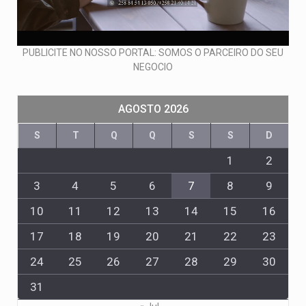
PUBLICITE NO NOSSO PORTAL: SOMOS O PARCEIRO DO SEU
NEGOCIO
AGOSTO 2026
S
T
Q
Q
S
S
D
1
2
3
4
5
6
7
8
9
10
11
12
13
14
15
16
17
18
19
20
21
22
23
24
25
26
27
28
29
30
31