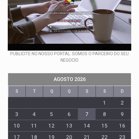
PUBLICITE NO NOSSO PORTAL: SOMOS O PARCEIRO DO SEU
NEGOCIO
AGOSTO 2026
S
T
Q
Q
S
S
D
1
2
3
4
5
6
7
8
9
10
11
12
13
14
15
16
17
18
19
20
21
22
23