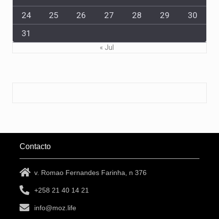
24
25
26
27
28
29
30
31
« Jul
Contacto
v. Romao Fernandes Farinha, n 376
+258 21 40 14 21
info@moz.life