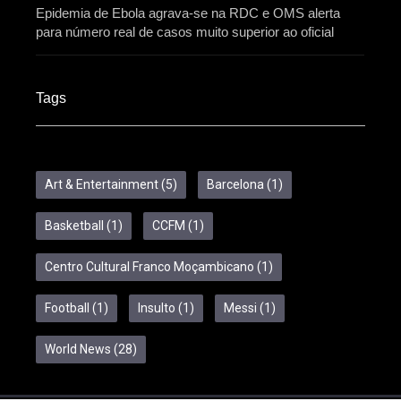
Epidemia de Ebola agrava-se na RDC e OMS alerta
para número real de casos muito superior ao oficial
Tags
Art & Entertainment
(5)
Barcelona
(1)
Basketball
(1)
CCFM
(1)
Centro Cultural Franco Moçambicano
(1)
Football
(1)
Insulto
(1)
Messi
(1)
World News
(28)