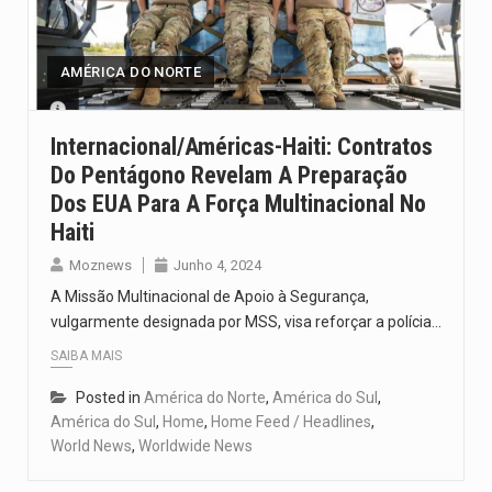
Um dos casos mais graves envolveu a residência de Sam…
A cidade de Bunia, capital da província de Ituri, tornou-se…
AMÉRICA DO NORTE
O Senado dos Estados Unidos aprovou, no dia 7 de…
Internacional/Américas-Haiti: Contratos
Do Pentágono Revelam A Preparação
Legislação, renomeada em homenagem ao falecido senador Lindsey Graham, foi…
Dos EUA Para A Força Multinacional No
A nova legislação estabelece um prazo de 180 dias para…
Haiti
Moznews
Junho 4, 2024
A Missão Multinacional de Apoio à Segurança,
vulgarmente designada por MSS, visa reforçar a polícia…
SAIBA MAIS
Posted in
América do Norte
,
América do Sul
,
América do Sul
,
Home
,
Home Feed / Headlines
,
World News
,
Worldwide News