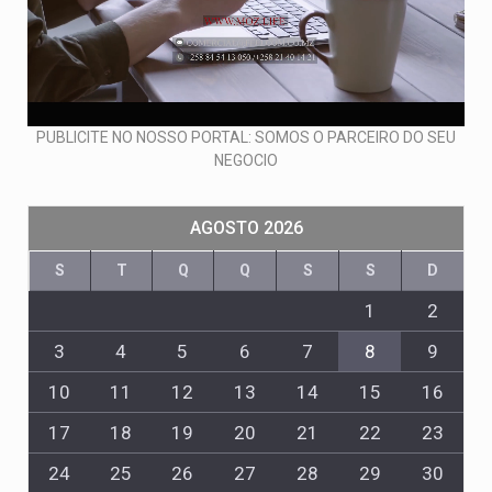
PUBLICITE NO NOSSO PORTAL: SOMOS O PARCEIRO DO SEU
NEGOCIO
AGOSTO 2026
S
T
Q
Q
S
S
D
1
2
3
4
5
6
7
8
9
10
11
12
13
14
15
16
17
18
19
20
21
22
23
24
25
26
27
28
29
30