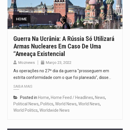
O pagamento marca o desfecho de um dos processos mais…
O programa, cuja implementação está prevista entre abril de 2026…
HOME
A nova legislação estabelece um prazo de 180 dias para…
Guerra Na Ucrânia: A Rússia Só Utilizará
Armas Nucleares Em Caso De Uma
O Departamento de Estado norte-americano confirmou que cidadãos dos Estados…
“ameaça Existencial
A final coloca frente a frente duas equipas que chegaram…
Moznews
Março 23, 2022
As operações no 27º dia da guerra "prosseguem em
estrita conformidade com o que foi planeado", disse…
SAIBA MAIS
Posted in
Home
,
Home Feed / Headlines
,
News
,
Political News
,
Politics
,
World News
,
World News
,
World Politics
,
Worldwide News