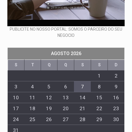
PUBLICITE NO NOSSO PORTAL: SOMOS O PARCEIRO DO SEU
NEGOCIO
AGOSTO 2026
S
T
Q
Q
S
S
D
1
2
3
4
5
6
7
8
9
10
11
12
13
14
15
16
17
18
19
20
21
22
23
24
25
26
27
28
29
30
31