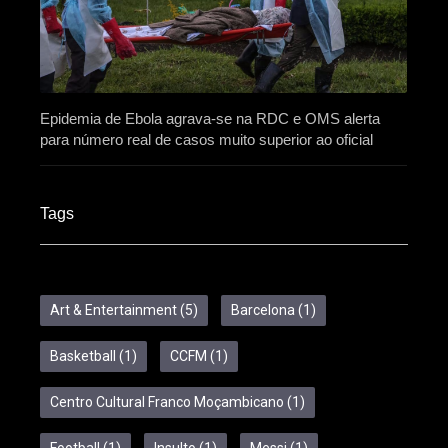
Epidemia de Ebola agrava-se na RDC e OMS alerta
para número real de casos muito superior ao oficial
Tags
Art & Entertainment
(5)
Barcelona
(1)
Basketball
(1)
CCFM
(1)
Centro Cultural Franco Moçambicano
(1)