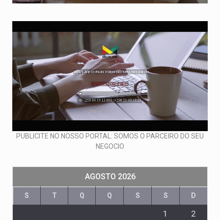
PUBLICITE NO NOSSO PORTAL: SOMOS O PARCEIRO DO SEU
NEGOCIO
AGOSTO 2026
S
T
Q
Q
S
S
D
1
2