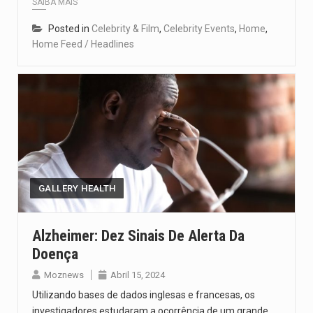
SAIBA MAIS
Posted in
Celebrity & Film
,
Celebrity Events
,
Home
,
Home Feed / Headlines
GALLERY HEALTH
Alzheimer: Dez Sinais De Alerta Da
Doença
Moznews
Abril 15, 2024
Utilizando bases de dados inglesas e francesas, os
investigadores estudaram a ocorrência de um grande…