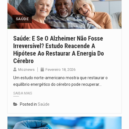
Segundo as autoridades canadianas, mais de 200 incêndios florestais continuam…
De acordo com as autoridades de saúde da Faixa de…
SAÚDE
A polícia moçambicana anunciou a detenção de mais um suspeito…
Saúde: E Se O Alzheimer Não Fosse
Irreversível? Estudo Reacende A
Cover photo suggestion (in English): A police officer outside a…
Hipótese Ao Restaurar A Energia Do
O Senado dos Estados Unidos aprovou, no dia 7 de…
Cérebro
Moznews
Fevereiro 18, 2026
Um estudo norte-americano mostra que restaurar o
equilíbrio energético do cérebro pode recuperar…
SAIBA MAIS
Posted in
Saúde