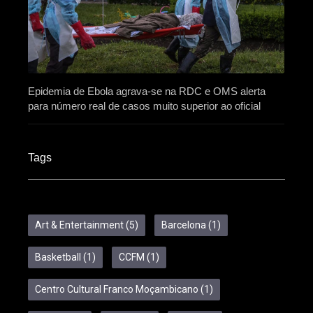
Epidemia de Ebola agrava-se na RDC e OMS alerta
para número real de casos muito superior ao oficial
Tags
Art & Entertainment
(5)
Barcelona
(1)
Basketball
(1)
CCFM
(1)
Centro Cultural Franco Moçambicano
(1)