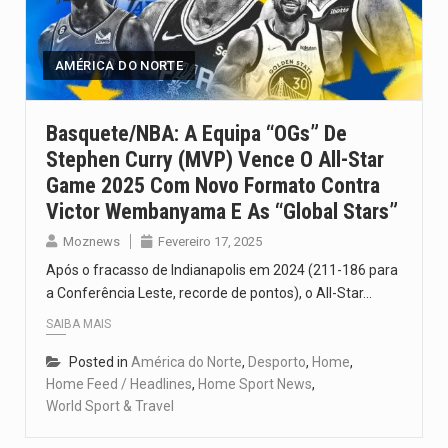
O pagamento marca o desfecho de um dos processos mais…
O programa, cuja implementação está prevista entre abril de 2026…
AMÉRICA DO NORTE
A nova legislação estabelece um prazo de 180 dias para…
Basquete/NBA: A Equipa “OGs” De
Stephen Curry (MVP) Vence O All-Star
O Departamento de Estado norte-americano confirmou que cidadãos dos Estados…
Game 2025 Com Novo Formato Contra
A final coloca frente a frente duas equipas que chegaram…
Victor Wembanyama E As “Global Stars”
Moznews
Fevereiro 17, 2025
Após o fracasso de Indianapolis em 2024 (211-186 para
a Conferência Leste, recorde de pontos), o All-Star…
SAIBA MAIS
Posted in
América do Norte
,
Desporto
,
Home
,
Home Feed / Headlines
,
Home Sport News
,
World Sport & Travel