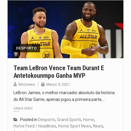
DESPORTO
Team LeBron Vence Team Durant E
Antetokounmpo Ganha MVP
Moznews
Março 9, 2021
LeBron James, o melhor marcador absoluto da história
do All Star Game, apenas jogou a primeira parte,…
SAIBA MAIS
Posted in
Desporto
,
Grand Sports
,
Home
,
Home Feed / Headlines
,
Home Sport News
,
News
,