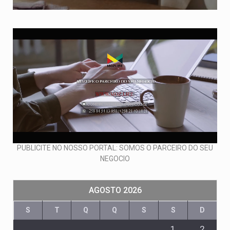
PUBLICITE NO NOSSO PORTAL: SOMOS O PARCEIRO DO SEU
NEGOCIO
AGOSTO 2026
S
T
Q
Q
S
S
D
1
2