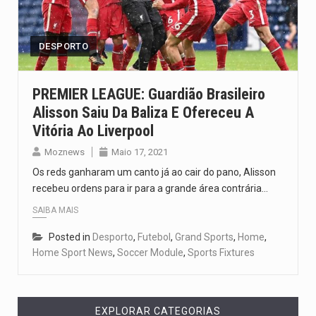
Segundo as autoridades canadianas, mais de 200 incêndios florestais continuam…
De acordo com as autoridades de saúde da Faixa de…
DESPORTO
A polícia moçambicana anunciou a detenção de mais um suspeito…
PREMIER LEAGUE: Guardião Brasileiro
Alisson Saiu Da Baliza E Ofereceu A
Cover photo suggestion (in English): A police officer outside a…
Vitória Ao Liverpool
O Senado dos Estados Unidos aprovou, no dia 7 de…
Moznews
Maio 17, 2021
Os reds ganharam um canto já ao cair do pano, Alisson
recebeu ordens para ir para a grande área contrária…
SAIBA MAIS
Posted in
Desporto
,
Futebol
,
Grand Sports
,
Home
,
Home Sport News
,
Soccer Module
,
Sports Fixtures
EXPLORAR CATEGORIAS