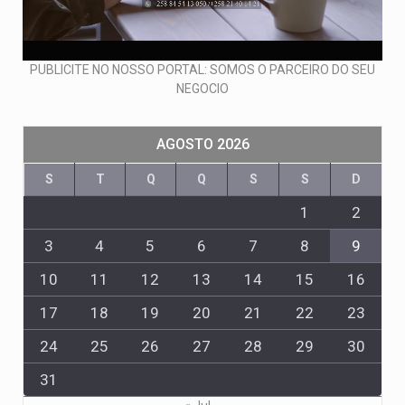
PUBLICITE NO NOSSO PORTAL: SOMOS O PARCEIRO DO SEU
NEGOCIO
AGOSTO 2026
S
T
Q
Q
S
S
D
1
2
3
4
5
6
7
8
9
10
11
12
13
14
15
16
17
18
19
20
21
22
23
24
25
26
27
28
29
30
31