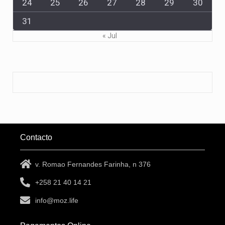
24
25
26
27
28
29
30
31
« Jul
Contacto
v. Romao Fernandes Farinha, n 376
+258 21 40 14 21
info@moz.life