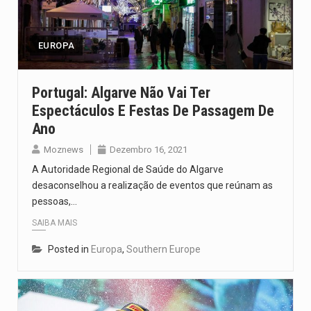
Segundo as autoridades canadianas, mais de 200 incêndios florestais continuam…
De acordo com as autoridades de saúde da Faixa de…
EUROPA
A polícia moçambicana anunciou a detenção de mais um suspeito…
Portugal: Algarve Não Vai Ter
Espectáculos E Festas De Passagem De
Cover photo suggestion (in English): A police officer outside a…
Ano
O Senado dos Estados Unidos aprovou, no dia 7 de…
Moznews
Dezembro 16, 2021
A Autoridade Regional de Saúde do Algarve
desaconselhou a realização de eventos que reúnam as
pessoas,…
SAIBA MAIS
Posted in
Europa
,
Southern Europe