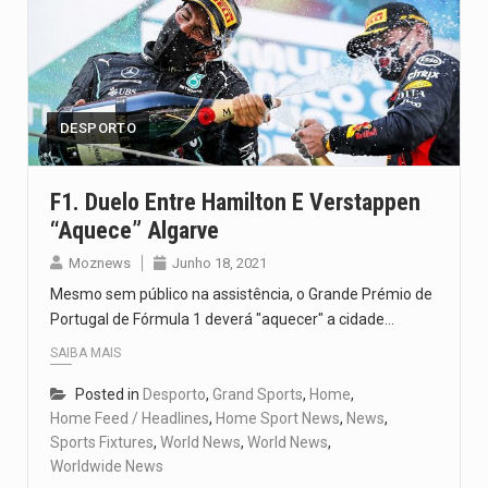
DESPORTO
F1. Duelo Entre Hamilton E Verstappen
“aquece” Algarve
Moznews
Junho 18, 2021
Mesmo sem público na assistência, o Grande Prémio de
Portugal de Fórmula 1 deverá "aquecer" a cidade…
SAIBA MAIS
Posted in
Desporto
,
Grand Sports
,
Home
,
Home Feed / Headlines
,
Home Sport News
,
News
,
Sports Fixtures
,
World News
,
World News
,
Worldwide News