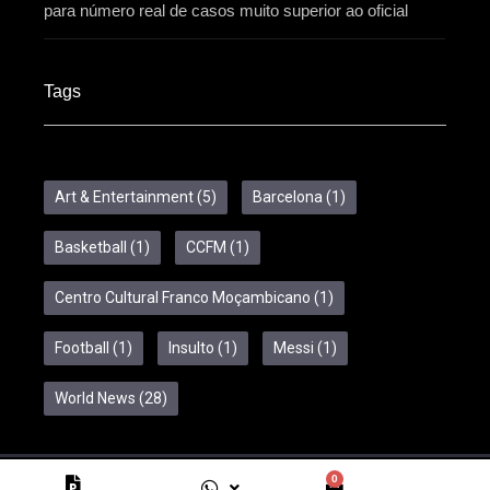
para número real de casos muito superior ao oficial
Tags
Art & Entertainment
(5)
Barcelona
(1)
Basketball
(1)
CCFM
(1)
Centro Cultural Franco Moçambicano
(1)
Football
(1)
Insulto
(1)
Messi
(1)
World News
(28)
0
Copyright © 2024 Feelcom. All Rights Reserved.