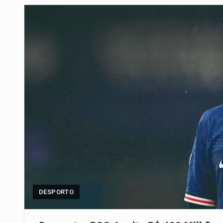
Segundo as autoridades canadian
De acordo com as autoridades d
Um dos casos mais graves envol
A cidade de Bunia, capital da prov
O Senado dos Estados Unidos ap
Legislação, renomeada em homen
A nova legislação estabelece um
DESPORTO