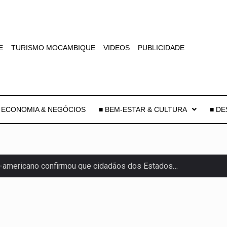
E
TURISMO MOCAMBIQUE
VIDEOS
PUBLICIDADE
 ECONOMIA & NEGÓCIOS
■ BEM-ESTAR & CULTURA
■ D
-americano confirmou que cidadãos dos Estados…
uas equipas que chegaram…
co para a astronomia moderna. Embora…