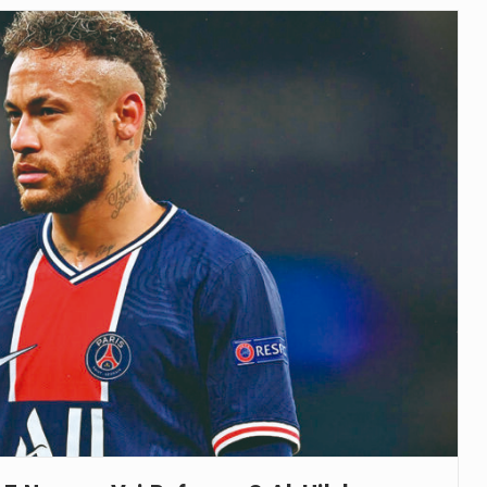
as, mais de 200 incêndios florestais continuam…
e saúde da Faixa de…
veu a residência de Sam…
íncia de Ituri, tornou-se…
rovou, no dia 7 de…
agem ao falecido senador Lindsey Graham, foi…
 prazo de 180 dias para…