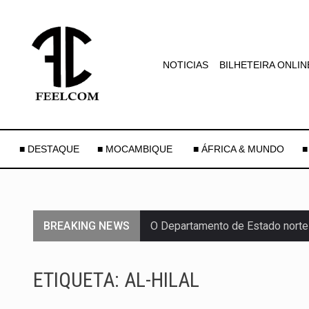
NOTICIAS
BILHETEIRA ONLIN
■ DESTAQUE
■ MOCAMBIQUE
■ ÁFRICA & MUNDO
■
BREAKING NEWS
O Departamento de Estado norte
A final coloca frente a frente d
ETIQUETA:
AL-HILAL
A descoberta representa um mar