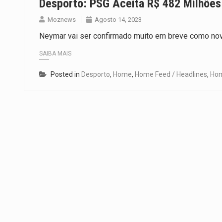
Desporto: PSG Aceita R$ 482 Milhões 
Moznews
Agosto 14, 2023
Neymar vai ser confirmado muito em breve como novo 
SAIBA MAIS
Posted in
Desporto
,
Home
,
Home Feed / Headlines
,
Hom