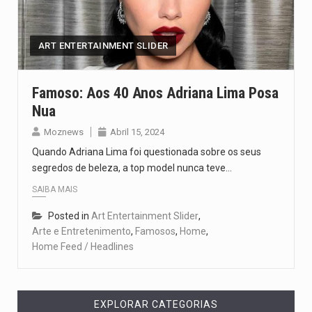
O pagamento marca o desfecho de um dos processos mais…
O programa, cuja implementação está prevista entre abril de 2026…
ART ENTERTAINMENT SLIDER
A nova legislação estabelece um prazo de 180 dias para…
Famoso: Aos 40 Anos Adriana Lima Posa
Nua
O Departamento de Estado norte-americano confirmou que cidadãos dos Estados…
Moznews
Abril 15, 2024
A final coloca frente a frente duas equipas que chegaram…
Quando Adriana Lima foi questionada sobre os seus
segredos de beleza, a top model nunca teve…
SAIBA MAIS
Posted in
Art Entertainment Slider
,
Arte e Entretenimento
,
Famosos
,
Home
,
Home Feed / Headlines
EXPLORAR CATEGORIAS