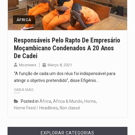
Segundo as autoridades canadianas, mais de 200 incêndios florestais continuam…
De acordo com as autoridades de saúde da Faixa de…
ÁFRICA
A polícia moçambicana anunciou a detenção de mais um suspeito…
Responsáveis Pelo Rapto De Empresário
Moçambicano Condenados A 20 Anos
Cover photo suggestion (in English): A police officer outside a…
De Cadei
O Senado dos Estados Unidos aprovou, no dia 7 de…
Moznews
Março 8, 2021
“A função de cada um dos réus foi indispensável para
atingir o objetivo pretendido”, disse Efigénio…
SAIBA MAIS
Posted in
África
,
Africa & Mundo
,
Home
,
Home Feed / Headlines
,
Non classé
EXPLORAR CATEGORIAS