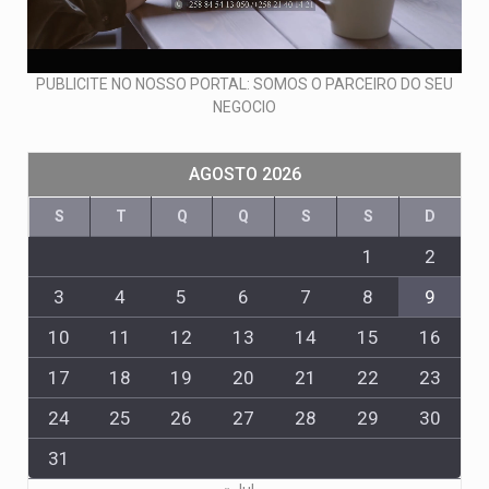
PUBLICITE NO NOSSO PORTAL: SOMOS O PARCEIRO DO SEU
NEGOCIO
AGOSTO 2026
S
T
Q
Q
S
S
D
1
2
3
4
5
6
7
8
9
10
11
12
13
14
15
16
17
18
19
20
21
22
23
24
25
26
27
28
29
30
31