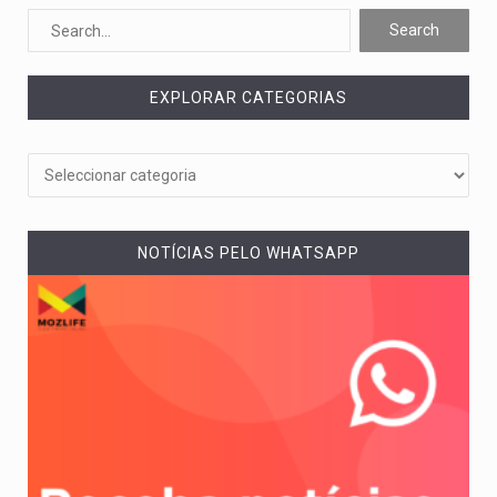
Segundo as autoridades canadianas, mais de 200 incêndios florestais continuam…
De acordo com as autoridades de saúde da Faixa de…
EXPLORAR CATEGORIAS
A polícia moçambicana anunciou a detenção de mais um suspeito…
Cover photo suggestion (in English): A police officer outside a…
O Senado dos Estados Unidos aprovou, no dia 7 de…
NOTÍCIAS PELO WHATSAPP