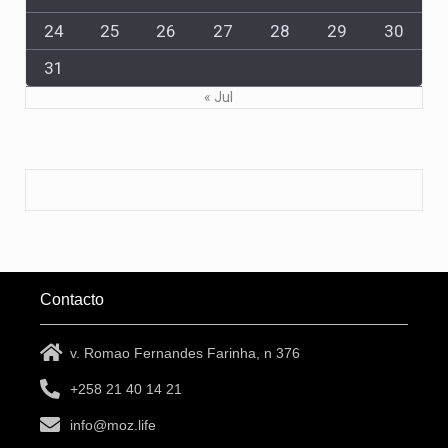
24
25
26
27
28
29
30
31
« Jul
Contacto
v. Romao Fernandes Farinha, n 376
+258 21 40 14 21
info@moz.life