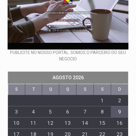
PUBLICITE NO NOSSO PORTAL: SOMOS O PARCEIRO DO SEU
NEGOCIO
AGOSTO 2026
S
T
Q
Q
S
S
D
1
2
3
4
5
6
7
8
9
10
11
12
13
14
15
16
17
18
19
20
21
22
23