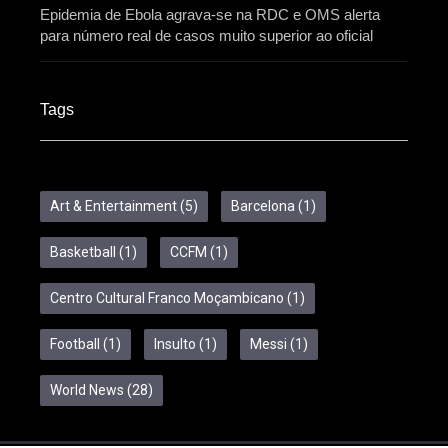
Epidemia de Ebola agrava-se na RDC e OMS alerta
para número real de casos muito superior ao oficial
Tags
Art & Entertainment
(5)
Barcelona
(1)
Basketball
(1)
CCFM
(1)
Centro Cultural Franco Moçambicano
(1)
Football
(1)
Insulto
(1)
Messi
(1)
World News
(28)