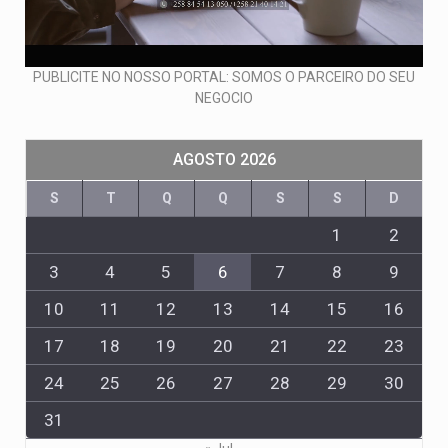
PUBLICITE NO NOSSO PORTAL: SOMOS O PARCEIRO DO SEU
NEGOCIO
AGOSTO 2026
S
T
Q
Q
S
S
D
1
2
3
4
5
6
7
8
9
10
11
12
13
14
15
16
17
18
19
20
21
22
23
24
25
26
27
28
29
30
31