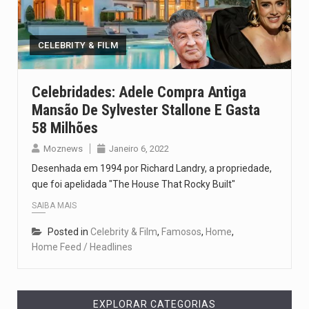
O pagamento marca o desfecho de um dos processos mais…
O programa, cuja implementação está prevista entre abril de 2026…
CELEBRITY & FILM
A nova legislação estabelece um prazo de 180 dias para…
Celebridades: Adele Compra Antiga
Mansão De Sylvester Stallone E Gasta
O Departamento de Estado norte-americano confirmou que cidadãos dos Estados…
58 Milhões
A final coloca frente a frente duas equipas que chegaram…
Moznews
Janeiro 6, 2022
Desenhada em 1994 por Richard Landry, a propriedade,
que foi apelidada "The House That Rocky Built"
SAIBA MAIS
Posted in
Celebrity & Film
,
Famosos
,
Home
,
Home Feed / Headlines
EXPLORAR CATEGORIAS