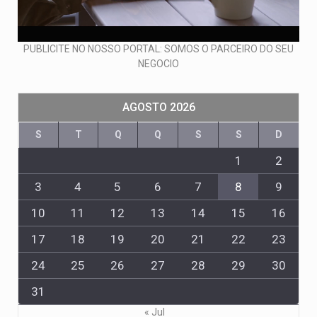
PUBLICITE NO NOSSO PORTAL: SOMOS O PARCEIRO DO SEU
NEGOCIO
AGOSTO 2026
S
T
Q
Q
S
S
D
1
2
3
4
5
6
7
8
9
10
11
12
13
14
15
16
17
18
19
20
21
22
23
24
25
26
27
28
29
30
31
« Jul