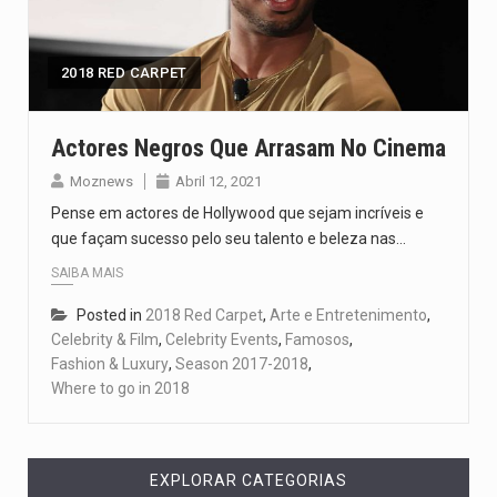
Um dos casos mais graves envolveu a residência de Sam…
A cidade de Bunia, capital da província de Ituri, tornou-se…
2018 RED CARPET
O Senado dos Estados Unidos aprovou, no dia 7 de…
Actores Negros Que Arrasam No Cinema
Legislação, renomeada em homenagem ao falecido senador Lindsey Graham, foi…
Moznews
Abril 12, 2021
Pense em actores de Hollywood que sejam incríveis e
A nova legislação estabelece um prazo de 180 dias para…
que façam sucesso pelo seu talento e beleza nas…
SAIBA MAIS
Posted in
2018 Red Carpet
,
Arte e Entretenimento
,
Celebrity & Film
,
Celebrity Events
,
Famosos
,
Fashion & Luxury
,
Season 2017-2018
,
Where to go in 2018
EXPLORAR CATEGORIAS