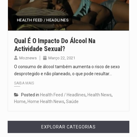
Segundo as autoridades canadianas, mais de 200 incêndios florestais continuam…
De acordo com as autoridades de saúde da Faixa de…
HEALTH FEED / HEADLINES
A polícia moçambicana anunciou a detenção de mais um suspeito…
Qual É O Impacto Do Álcool Na
Actividade Sexual?
Cover photo suggestion (in English): A police officer outside a…
Moznews
Março 22, 2021
O Senado dos Estados Unidos aprovou, no dia 7 de…
O consumo de álcool também aumenta o risco de sexo
desprotegido e não planeado, o que pode resultar…
SAIBA MAIS
Posted in
Health Feed / Headlines
,
Health News
,
Home
,
Home Health News
,
Saúde
EXPLORAR CATEGORIAS