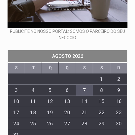
PUBLICITE NO NOSSO PORTAL: SOMOS O PARCEIRO DO SEU
NEGOCIO
AGOSTO 2026
S
T
Q
Q
S
S
D
1
2
3
4
5
6
7
8
9
10
11
12
13
14
15
16
17
18
19
20
21
22
23
24
25
26
27
28
29
30
31