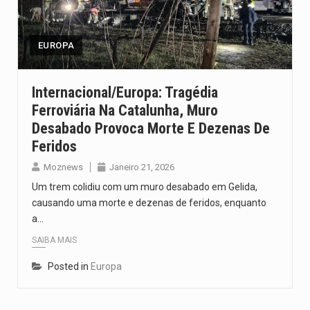
O pagamento marca o desfecho de um dos processos mais…
O programa, cuja implementação está prevista entre abril de 2026…
EUROPA
A nova legislação estabelece um prazo de 180 dias para…
Internacional/Europa: Tragédia
Ferroviária Na Catalunha, Muro
O Departamento de Estado norte-americano confirmou que cidadãos dos Estados…
Desabado Provoca Morte E Dezenas De
A final coloca frente a frente duas equipas que chegaram…
Feridos
Moznews
Janeiro 21, 2026
Um trem colidiu com um muro desabado em Gelida,
causando uma morte e dezenas de feridos, enquanto
a…
SAIBA MAIS
Posted in
Europa