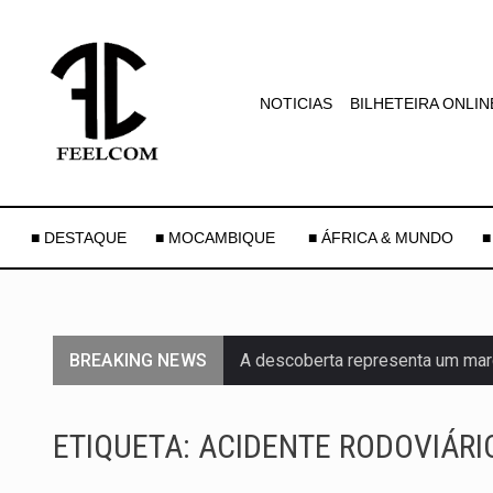
NOTICIAS
BILHETEIRA ONLIN
■ DESTAQUE
■ MOCAMBIQUE
■ ÁFRICA & MUNDO
■
BREAKING NEWS
A descoberta representa um mar
Segundo as autoridades canadian
ETIQUETA:
ACIDENTE RODOVIÁRI
De acordo com as autoridades d