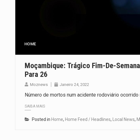
HOME
Moçambique: Trágico Fim-De-Semana
Para 26
Moznews
Janeiro 24, 2022
Número de mortos num acidente rodoviário ocorrido
SAIBA MAIS
Posted in
Home
,
Home Feed / Headlines
,
Local News
,
M