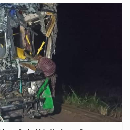
veu a residência de Sam…
íncia de Ituri, tornou-se…
 de um dos processos mais…
está prevista entre abril de 2026…
 prazo de 180 dias para…
-americano confirmou que cidadãos dos Estados…
uas equipas que chegaram…