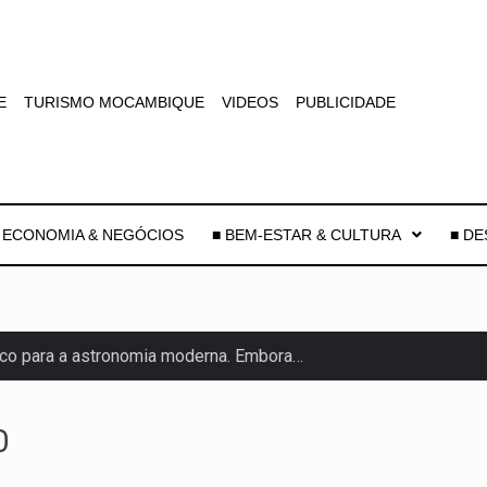
E
TURISMO MOCAMBIQUE
VIDEOS
PUBLICIDADE
 ECONOMIA & NEGÓCIOS
■ BEM-ESTAR & CULTURA
■ D
co para a astronomia moderna. Embora…
as, mais de 200 incêndios florestais continuam…
O
e saúde da Faixa de…