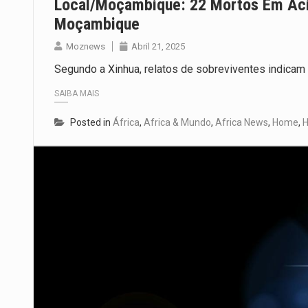
Local/Moçambique: 22 Mortos Em Aci
Moçambique
Moznews
Abril 21, 2025
Segundo a Xinhua, relatos de sobreviventes indicam 
SAIBA MAIS
Posted in
África
,
Africa & Mundo
,
Africa News
,
Home
,
H