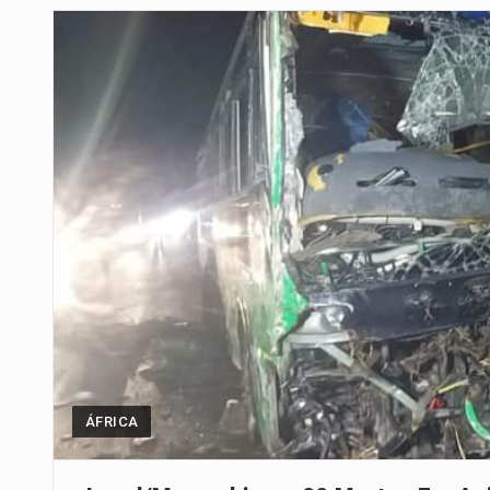
Um dos casos mais graves envol
A cidade de Bunia, capital da prov
O pagamento marca o desfecho
O programa, cuja implementação 
A nova legislação estabelece um
O Departamento de Estado norte
A final coloca frente a frente d
ÁFRICA