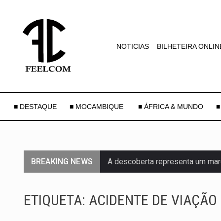
NOTICIAS
BILHETEIRA ONLIN
■ DESTAQUE
■ MOCAMBIQUE
■ ÁFRICA & MUNDO
■
BREAKING NEWS
A descoberta representa um mar
Segundo as autoridades canadian
ETIQUETA:
ACIDENTE DE VIAÇÃO
De acordo com as autoridades d