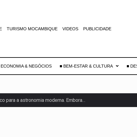
E
TURISMO MOCAMBIQUE
VIDEOS
PUBLICIDADE
 ECONOMIA & NEGÓCIOS
■ BEM-ESTAR & CULTURA
■ D
co para a astronomia moderna. Embora…
as, mais de 200 incêndios florestais continuam…
e saúde da Faixa de…