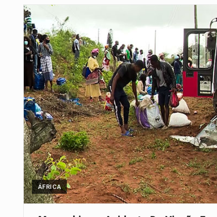
Um dos casos mais graves envol
A cidade de Bunia, capital da prov
O pagamento marca o desfecho
O programa, cuja implementação 
A nova legislação estabelece um
O Departamento de Estado norte
A final coloca frente a frente d
ÁFRICA