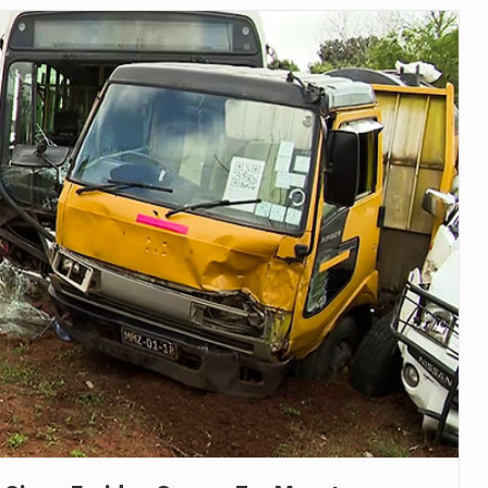
veu a residência de Sam…
íncia de Ituri, tornou-se…
 de um dos processos mais…
está prevista entre abril de 2026…
 prazo de 180 dias para…
-americano confirmou que cidadãos dos Estados…
uas equipas que chegaram…