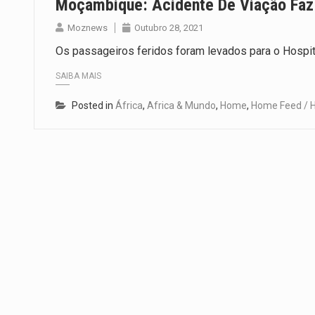
Moçambique: Acidente De Viação Faz
Moznews
Outubro 28, 2021
Os passageiros feridos foram levados para o Hospit
SAIBA MAIS
Posted in
África
,
Africa & Mundo
,
Home
,
Home Feed / H