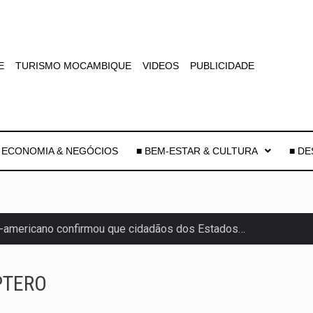
E
TURISMO MOCAMBIQUE
VIDEOS
PUBLICIDADE
 ECONOMIA & NEGÓCIOS
■ BEM-ESTAR & CULTURA
■ D
-americano confirmou que cidadãos dos Estados…
uas equipas que chegaram…
PTERO
co para a astronomia moderna. Embora…