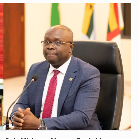
as, mais de 200 incêndios florestais continuam…
e saúde da Faixa de…
veu a residência de Sam…
íncia de Ituri, tornou-se…
rovou, no dia 7 de…
agem ao falecido senador Lindsey Graham, foi…
 prazo de 180 dias para…