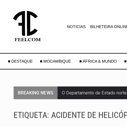
NOTICIAS
BILHETEIRA ONLIN
■ DESTAQUE
■ MOCAMBIQUE
■ ÁFRICA & MUNDO
■
BREAKING NEWS
O Departamento de Estado norte
A final coloca frente a frente d
ETIQUETA:
ACIDENTE DE HELICÓ
A descoberta representa um mar