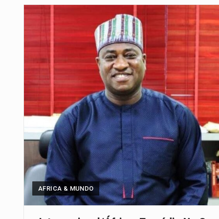
Segundo as autoridades canadian
De acordo com as autoridades d
Um dos casos mais graves envol
A cidade de Bunia, capital da prov
O Senado dos Estados Unidos ap
Legislação, renomeada em homen
A nova legislação estabelece um
AFRICA & MUNDO