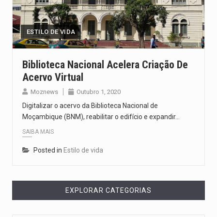
Segundo as autoridades canadianas, mais de 200 incêndios florestais continuam…
De acordo com as autoridades de saúde da Faixa de…
ESTILO DE VIDA
A polícia moçambicana anunciou a detenção de mais um suspeito…
Biblioteca Nacional Acelera Criação De
Acervo Virtual
Cover photo suggestion (in English): A police officer outside a…
Moznews
Outubro 1, 2020
O Senado dos Estados Unidos aprovou, no dia 7 de…
Digitalizar o acervo da Biblioteca Nacional de
Moçambique (BNM), reabilitar o edifício e expandir…
SAIBA MAIS
Posted in
Estilo de vida
EXPLORAR CATEGORIAS