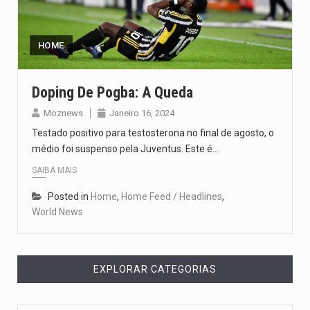
O pagamento marca o desfecho de um dos processos mais…
O programa, cuja implementação está prevista entre abril de 2026…
HOME
A nova legislação estabelece um prazo de 180 dias para…
Doping De Pogba: A Queda
O Departamento de Estado norte-americano confirmou que cidadãos dos Estados…
Moznews
Janeiro 16, 2024
Testado positivo para testosterona no final de agosto, o
A final coloca frente a frente duas equipas que chegaram…
médio foi suspenso pela Juventus. Este é…
SAIBA MAIS
Posted in
Home
,
Home Feed / Headlines
,
World News
EXPLORAR CATEGORIAS