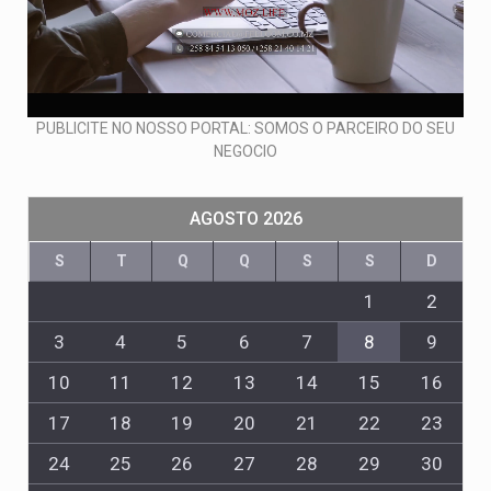
PUBLICITE NO NOSSO PORTAL: SOMOS O PARCEIRO DO SEU
NEGOCIO
AGOSTO 2026
S
T
Q
Q
S
S
D
1
2
3
4
5
6
7
8
9
10
11
12
13
14
15
16
17
18
19
20
21
22
23
24
25
26
27
28
29
30