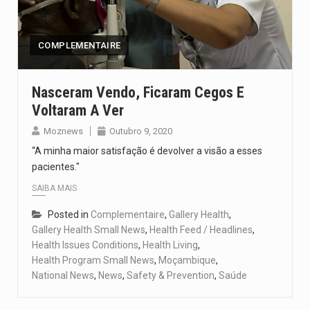
Um dos casos mais graves envolveu a residência de Sam…
A cidade de Bunia, capital da província de Ituri, tornou-se…
COMPLEMENTAIRE
O Senado dos Estados Unidos aprovou, no dia 7 de…
Nasceram Vendo, Ficaram Cegos E
Voltaram A Ver
Legislação, renomeada em homenagem ao falecido senador Lindsey Graham, foi…
Moznews
Outubro 9, 2020
A nova legislação estabelece um prazo de 180 dias para…
“A minha maior satisfação é devolver a visão a esses
pacientes."
SAIBA MAIS
Posted in
Complementaire
,
Gallery Health
,
Gallery Health Small News
,
Health Feed / Headlines
,
Health Issues Conditions
,
Health Living
,
Health Program Small News
,
Moçambique
,
National News
,
News
,
Safety & Prevention
,
Saúde