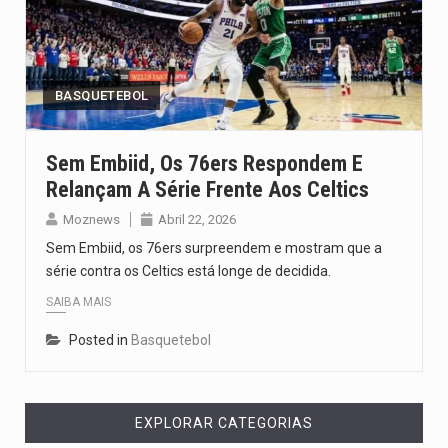
O pagamento marca o desfecho de um dos processos mais…
O programa, cuja implementação está prevista entre abril de 2026…
BASQUETEBOL
A nova legislação estabelece um prazo de 180 dias para…
O Departamento de Estado norte-americano confirmou que cidadãos dos Estados…
Sem Embiid, Os 76ers Respondem E
Relançam A Série Frente Aos Celtics
A final coloca frente a frente duas equipas que chegaram…
Moznews
Abril 22, 2026
Sem Embiid, os 76ers surpreendem e mostram que a
série contra os Celtics está longe de decidida.
SAIBA MAIS
Posted in
Basquetebol
EXPLORAR CATEGORIAS