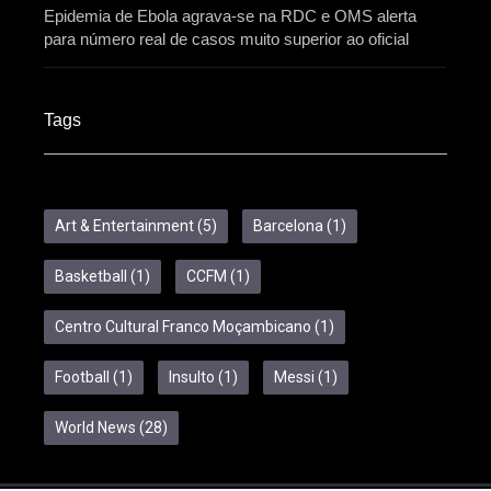
Epidemia de Ebola agrava-se na RDC e OMS alerta
para número real de casos muito superior ao oficial
Tags
Art & Entertainment
(5)
Barcelona
(1)
Basketball
(1)
CCFM
(1)
Centro Cultural Franco Moçambicano
(1)
Football
(1)
Insulto
(1)
Messi
(1)
World News
(28)