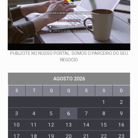
PUBLICITE NO NOSSO PORTAL: SOMOS O PARCEIRO DO SEU
NEGOCIO
AGOSTO 2026
S
T
Q
Q
S
S
D
1
2
3
4
5
6
7
8
9
10
11
12
13
14
15
16
17
18
19
20
21
22
23