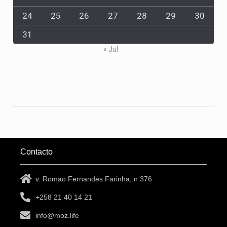
24
25
26
27
28
29
30
31
« Jul
Contacto
v. Romao Fernandes Farinha, n 376
+258 21 40 14 21
info@moz.life