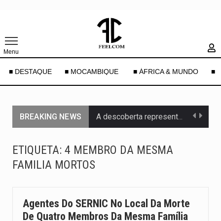
Menu
■ DESTAQUE
■ MOCAMBIQUE
■ ÁFRICA & MUNDO
■ 
BREAKING NEWS
A descoberta representa um marco para a astronomia moderna. Embora…
Segundo as autoridades canadianas, mais de 200 incêndios florestais continuam…
ETIQUETA:
4 MEMBRO DA MESMA
FAMILIA MORTOS
De acordo com as autoridades de saúde da Faixa de…
Um dos casos mais graves envolveu a residência de Sam…
Agentes Do SERNIC No Local Da Morte
A cidade de Bunia, capital da província de Ituri, tornou-se…
De Quatro Membros Da Mesma Família