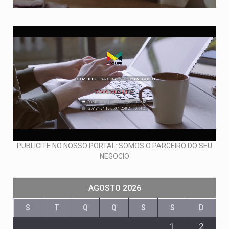
PUBLICITE NO NOSSO PORTAL: SOMOS O PARCEIRO DO SEU
NEGOCIO
AGOSTO 2026
S
T
Q
Q
S
S
D
1
2