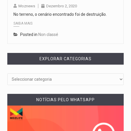
O pagamento marca o desfecho de um dos processos mais…
Moznews
Dezembro 2, 2020
No terreno, o cenário encontrado foi de destruição.
O programa, cuja implementação está prevista entre abril de 2026…
SAIBA MAIS
A nova legislação estabelece um prazo de 180 dias para…
Posted in
Non classé
O Departamento de Estado norte-americano confirmou que cidadãos dos Estados…
EXPLORAR CATEGORIAS
A final coloca frente a frente duas equipas que chegaram…
NOTÍCIAS PELO WHATSAPP