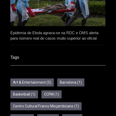
Epidemia de Ebola agrava-se na RDC e OMS alerta
para número real de casos muito superior ao oficial
Tags
Art & Entertainment
(5)
Barcelona
(1)
Basketball
(1)
CCFM
(1)
Centro Cultural Franco Moçambicano
(1)