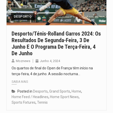
O programa, cuja implementação está prevista entre abril de 2026…
A nova legislação estabelece um prazo de 180 dias para…
DESPORTO
O Departamento de Estado norte-americano confirmou que cidadãos dos Estados…
Desporto/Ténis-Rolland Garros 2024: Os
Resultados De Segunda-Feira, 3 De
A final coloca frente a frente duas equipas que chegaram…
Junho E O Programa De Terça-Feira, 4
A descoberta representa um marco para a astronomia moderna. Embora…
De Junho
Moznews
Junho 4, 2024
Os quartos de final do Open de França têm início na
terça-feira, 4 de junho. A sessão nocturna…
SAIBA MAIS
Posted in
Desporto
,
Grand Sports
,
Home
,
Home Feed / Headlines
,
Home Sport News
,
Sports Fixtures
,
Tennis