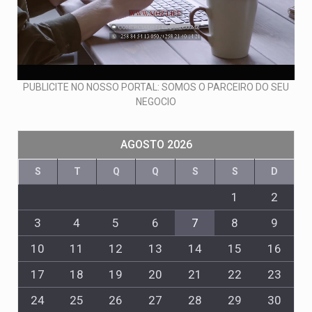
PUBLICITE NO NOSSO PORTAL: SOMOS O PARCEIRO DO SEU
NEGOCIO
AGOSTO 2026
S
T
Q
Q
S
S
D
1
2
3
4
5
6
7
8
9
10
11
12
13
14
15
16
17
18
19
20
21
22
23
24
25
26
27
28
29
30