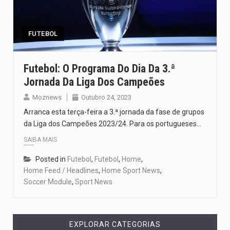
Segundo as autoridades canadianas, mais de 200 incêndios florestais continuam…
De acordo com as autoridades de saúde da Faixa de…
FUTEBOL
A polícia moçambicana anunciou a detenção de mais um suspeito…
Futebol: O Programa Do Dia Da 3.ª
Jornada Da Liga Dos Campeões
Cover photo suggestion (in English): A police officer outside a…
Moznews
Outubro 24, 2023
O Senado dos Estados Unidos aprovou, no dia 7 de…
Arranca esta terça-feira a 3.ª jornada da fase de grupos
da Liga dos Campeões 2023/24. Para os portugueses…
SAIBA MAIS
Posted in
Futebol
,
Futebol
,
Home
,
Home Feed / Headlines
,
Home Sport News
,
Soccer Module
,
Sport News
EXPLORAR CATEGORIAS