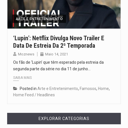
Um dos casos mais graves envolveu a residência de Sam…
A cidade de Bunia, capital da província de Ituri, tornou-se…
ARTE E ENTRETENIMENTO
O Senado dos Estados Unidos aprovou, no dia 7 de…
‘Lupin’: Netflix Divulga Novo Trailer E
Data De Estreia Da 2ª Temporada
Legislação, renomeada em homenagem ao falecido senador Lindsey Graham, foi…
Moznews
Maio 14, 2021
A nova legislação estabelece um prazo de 180 dias para…
Os fãs de ‘Lupin’ que têm esperado pela estreia da
segunda parte da série no dia 11 de junho…
SAIBA MAIS
Posted in
Arte e Entretenimento
,
Famosos
,
Home
,
Home Feed / Headlines
EXPLORAR CATEGORIAS