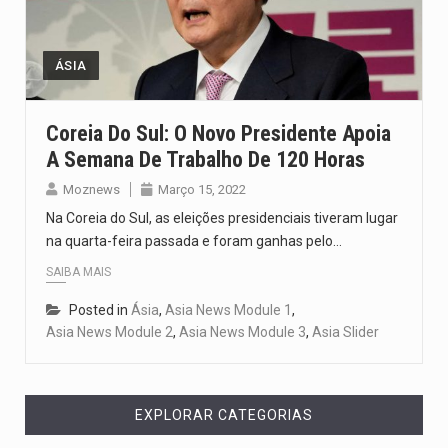
O pagamento marca o desfecho de um dos processos mais…
O programa, cuja implementação está prevista entre abril de 2026…
ÁSIA
A nova legislação estabelece um prazo de 180 dias para…
Coreia Do Sul: O Novo Presidente Apoia
A Semana De Trabalho De 120 Horas
O Departamento de Estado norte-americano confirmou que cidadãos dos Estados…
Moznews
Março 15, 2022
A final coloca frente a frente duas equipas que chegaram…
Na Coreia do Sul, as eleições presidenciais tiveram lugar
na quarta-feira passada e foram ganhas pelo…
SAIBA MAIS
Posted in
Ásia
,
Asia News Module 1
,
Asia News Module 2
,
Asia News Module 3
,
Asia Slider
EXPLORAR CATEGORIAS