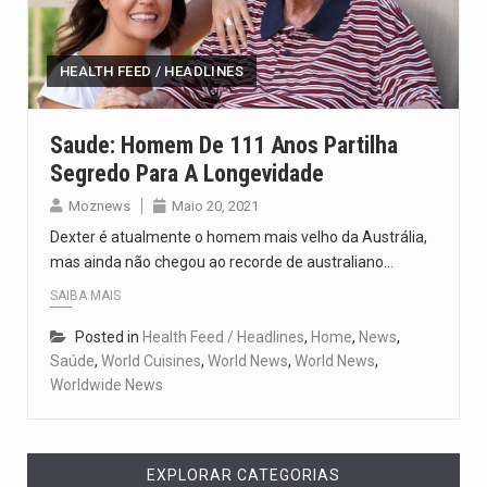
Segundo as autoridades canadianas, mais de 200 incêndios florestais continuam…
De acordo com as autoridades de saúde da Faixa de…
HEALTH FEED / HEADLINES
A polícia moçambicana anunciou a detenção de mais um suspeito…
Saude: Homem De 111 Anos Partilha
Segredo Para A Longevidade
Cover photo suggestion (in English): A police officer outside a…
Moznews
Maio 20, 2021
O Senado dos Estados Unidos aprovou, no dia 7 de…
Dexter é atualmente o homem mais velho da Austrália,
mas ainda não chegou ao recorde de australiano…
SAIBA MAIS
Posted in
Health Feed / Headlines
,
Home
,
News
,
Saúde
,
World Cuisines
,
World News
,
World News
,
Worldwide News
EXPLORAR CATEGORIAS