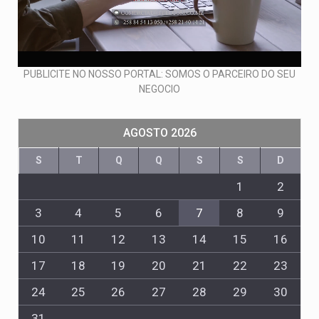
PUBLICITE NO NOSSO PORTAL: SOMOS O PARCEIRO DO SEU
NEGOCIO
AGOSTO 2026
S
T
Q
Q
S
S
D
1
2
3
4
5
6
7
8
9
10
11
12
13
14
15
16
17
18
19
20
21
22
23
24
25
26
27
28
29
30
31