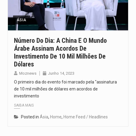
O pagamento marca o desfecho de um dos processos mais…
O programa, cuja implementação está prevista entre abril de 2026…
ÁSIA
A nova legislação estabelece um prazo de 180 dias para…
Número Do Dia: A China E O Mundo
Árabe Assinam Acordos De
O Departamento de Estado norte-americano confirmou que cidadãos dos Estados…
Investimento De 10 Mil Milhões De
A final coloca frente a frente duas equipas que chegaram…
Dólares
Moznews
Junho 14, 2023
O primeiro dia do evento foi marcado pela "assinatura
de 10 mil milhões de dólares em acordos de
investimento
SAIBA MAIS
Posted in
Ásia
,
Home
,
Home Feed / Headlines