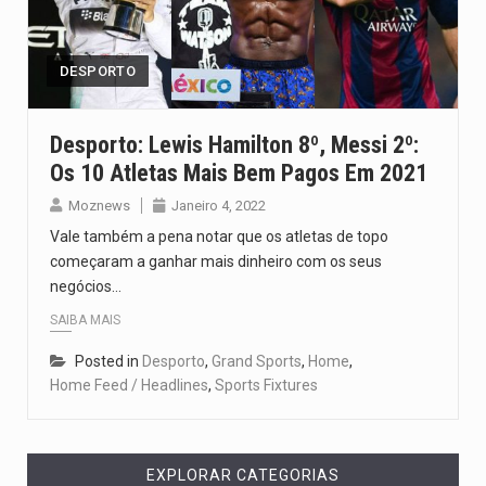
Um dos casos mais graves envolveu a residência de Sam…
A cidade de Bunia, capital da província de Ituri, tornou-se…
DESPORTO
O Senado dos Estados Unidos aprovou, no dia 7 de…
Desporto: Lewis Hamilton 8º, Messi 2º:
Os 10 Atletas Mais Bem Pagos Em 2021
Legislação, renomeada em homenagem ao falecido senador Lindsey Graham, foi…
Moznews
Janeiro 4, 2022
A nova legislação estabelece um prazo de 180 dias para…
Vale também a pena notar que os atletas de topo
começaram a ganhar mais dinheiro com os seus
negócios…
SAIBA MAIS
Posted in
Desporto
,
Grand Sports
,
Home
,
Home Feed / Headlines
,
Sports Fixtures
EXPLORAR CATEGORIAS