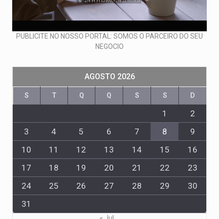
PUBLICITE NO NOSSO PORTAL: SOMOS O PARCEIRO DO SEU
NEGOCIO
AGOSTO 2026
S
T
Q
Q
S
S
D
1
2
3
4
5
6
7
8
9
10
11
12
13
14
15
16
17
18
19
20
21
22
23
24
25
26
27
28
29
30
31
« Jul