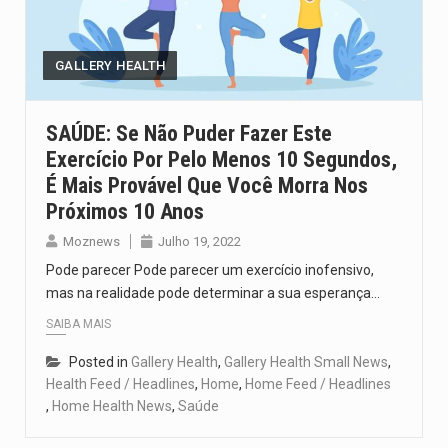
O pagamento marca o desfecho de um dos processos mais…
O programa, cuja implementação está prevista entre abril de 2026…
GALLERY HEALTH
A nova legislação estabelece um prazo de 180 dias para…
SAÚDE: Se Não Puder Fazer Este
Exercício Por Pelo Menos 10 Segundos,
O Departamento de Estado norte-americano confirmou que cidadãos dos Estados…
É Mais Provável Que Você Morra Nos
A final coloca frente a frente duas equipas que chegaram…
Próximos 10 Anos
Moznews
Julho 19, 2022
Pode parecer Pode parecer um exercício inofensivo,
mas na realidade pode determinar a sua esperança…
SAIBA MAIS
Posted in
Gallery Health
,
Gallery Health Small News
,
Health Feed / Headlines
,
Home
,
Home Feed / Headlines
,
Home Health News
,
Saúde