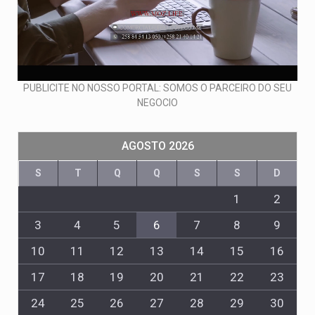
PUBLICITE NO NOSSO PORTAL: SOMOS O PARCEIRO DO SEU
NEGOCIO
AGOSTO 2026
S
T
Q
Q
S
S
D
1
2
3
4
5
6
7
8
9
10
11
12
13
14
15
16
17
18
19
20
21
22
23
24
25
26
27
28
29
30