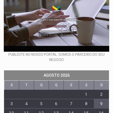
PUBLICITE NO NOSSO PORTAL: SOMOS O PARCEIRO DO SEU
NEGOCIO
AGOSTO 2026
S
T
Q
Q
S
S
D
1
2
3
4
5
6
7
8
9
10
11
12
13
14
15
16