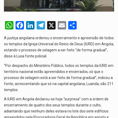
W
F
Li
T
X
E
S
h
a
n
el
m
h
A justiça angolana ordenou o encerramento e apreensão de todos
at
ce
ke
e
ail
ar
os templos da Igreja Universal do Reino de Deus (IURD) em Angola,
s
b
dI
gr
e
estando o processo de selagem a ser feito “de forma gradual”,
disse à Lusa fonte policial.
A
o
n
a
p
o
m
“Por despacho do Ministério Público, todos os templos da IURD em
território nacional estão apreendidos e encerrados, só que o
p
k
processo de selagem está a ser feito de forma gradual”, indicou a
fonte, acrescentando que só na capital angolana, Luanda, são 211
templos.
A IURD em Angola declarou-se hoje “surpresa” com a ordem de
encerramento de quatro dos seus templos durante o culto,
adiantando que nenhum deles estava no lote dos sete edifícios
apreendidos pela Procuradoria-Geral da República em agosto e