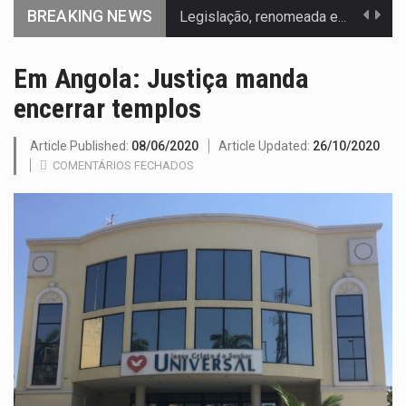
BREAKING NEWS
Legislação, renomeada em homenagem ao falecido senador Lindsey Graham, foi…
A nova legislação estabelece um prazo de 180 dias para…
Em Angola: Justiça manda
encerrar templos
O Departamento de Estado norte-americano confirmou que cidadãos dos Estados…
A final coloca frente a frente duas equipas que chegaram…
Article Published:
08/06/2020
Article Updated:
26/10/2020
COMENTÁRIOS FECHADOS
A descoberta representa um marco para a astronomia moderna. Embora…
Segundo as autoridades canadianas, mais de 200 incêndios florestais continuam…
De acordo com as autoridades de saúde da Faixa de…
A polícia moçambicana anunciou a detenção de mais um suspeito…
Cover photo suggestion (in English): A police officer outside a…
O Senado dos Estados Unidos aprovou, no dia 7 de…