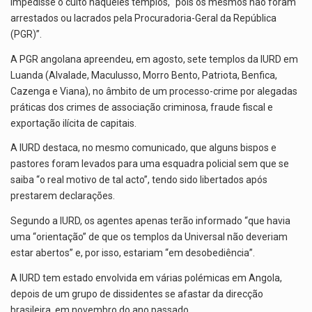
impedisse o culto naqueles templos, “pois os mesmos não foram
arrestados ou lacrados pela Procuradoria-Geral da República
(PGR)”.
A PGR angolana apreendeu, em agosto, sete templos da IURD em
Luanda (Alvalade, Maculusso, Morro Bento, Patriota, Benfica,
Cazenga e Viana), no âmbito de um processo-crime por alegadas
práticas dos crimes de associação criminosa, fraude fiscal e
exportação ilícita de capitais.
A IURD destaca, no mesmo comunicado, que alguns bispos e
pastores foram levados para uma esquadra policial sem que se
saiba “o real motivo de tal acto”, tendo sido libertados após
prestarem declarações.
Segundo a IURD, os agentes apenas terão informado “que havia
uma “orientação” de que os templos da Universal não deveriam
estar abertos” e, por isso, estariam “em desobediência”.
A IURD tem estado envolvida em várias polémicas em Angola,
depois de um grupo de dissidentes se afastar da direcção
brasileira, em novembro do ano passado.