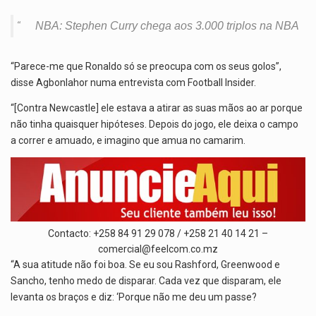
NBA: Stephen Curry chega aos 3.000 triplos na NBA
“Parece-me que Ronaldo só se preocupa com os seus golos”,
disse Agbonlahor numa entrevista com Football Insider.
“[Contra Newcastle] ele estava a atirar as suas mãos ao ar porque
não tinha quaisquer hipóteses. Depois do jogo, ele deixa o campo
a correr e amuado, e imagino que amua no camarim.
Contacto: +258 84 91 29 078 / +258 21 40 14 21 –
comercial@feelcom.co.mz
“A sua atitude não foi boa. Se eu sou Rashford, Greenwood e
Sancho, tenho medo de disparar. Cada vez que disparam, ele
levanta os braços e diz: ‘Porque não me deu um passe?