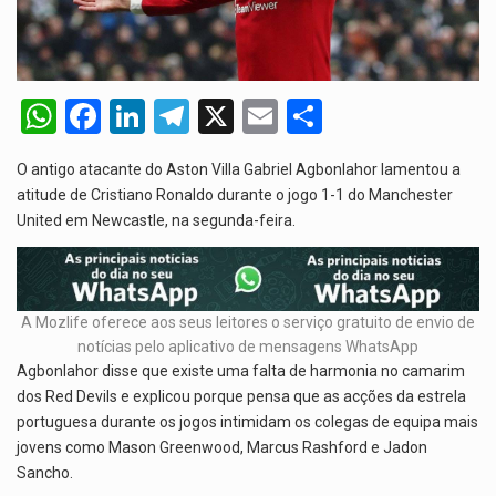
O programa, cuja implementação está prevista entre abril de 2026…
A nova legislação estabelece um prazo de 180 dias para…
W
F
Li
T
X
E
S
O Departamento de Estado norte-americano confirmou que cidadãos dos Estados…
h
a
n
el
m
h
A final coloca frente a frente duas equipas que chegaram…
O antigo atacante do Aston Villa Gabriel Agbonlahor lamentou a
at
ce
ke
e
ail
ar
atitude de Cristiano Ronaldo durante o jogo 1-1 do Manchester
s
b
dI
gr
e
A descoberta representa um marco para a astronomia moderna. Embora…
United em Newcastle, na segunda-feira.
A
o
n
a
p
o
m
p
k
A Mozlife oferece aos seus leitores o serviço gratuito de envio de
notícias pelo aplicativo de mensagens WhatsApp
Agbonlahor disse que existe uma falta de harmonia no camarim
dos Red Devils e explicou porque pensa que as acções da estrela
portuguesa durante os jogos intimidam os colegas de equipa mais
jovens como Mason Greenwood, Marcus Rashford e Jadon
Sancho.