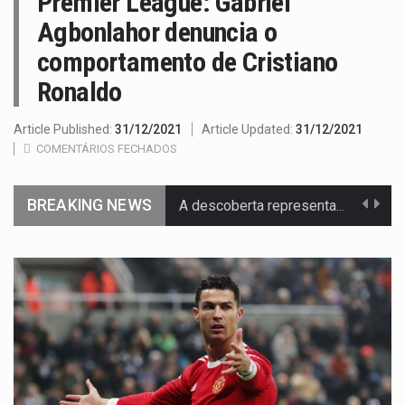
Premier League: Gabriel
Agbonlahor denuncia o
comportamento de Cristiano
Ronaldo
Article Published:
31/12/2021
Article Updated:
31/12/2021
COMENTÁRIOS FECHADOS
BREAKING NEWS
Segundo as autoridades canadianas, mais de 200 incêndios florestais continuam…
De acordo com as autoridades de saúde da Faixa de…
Um dos casos mais graves envolveu a residência de Sam…
A cidade de Bunia, capital da província de Ituri, tornou-se…
O pagamento marca o desfecho de um dos processos mais…