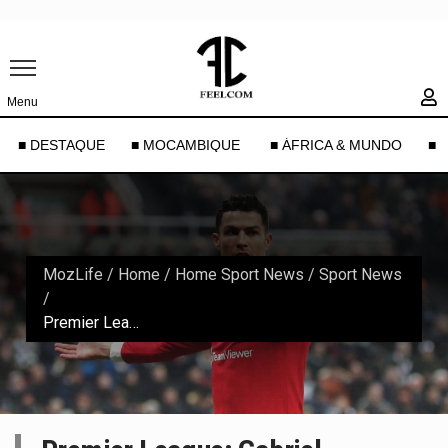
Menu
■ DESTAQUE
■ MOCAMBIQUE
■ ÁFRICA & MUNDO
■ 
MozLife
/
Home
/
Home Sport News
/
Sport News
/
Premier League: Gabriel Agbonlahor denuncia o comportamento de Cristiano Ronaldo