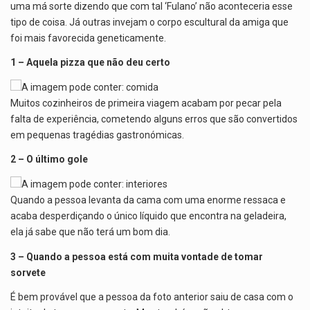
p
o
m
uma má sorte dizendo que com tal ‘Fulano’ não aconteceria esse
tipo de coisa. Já outras invejam o corpo escultural da amiga que
p
k
foi mais favorecida geneticamente.
1 – Aquela pizza que não deu certo
Muitos cozinheiros de primeira viagem acabam por pecar pela
falta de experiência, cometendo alguns erros que são convertidos
em pequenas tragédias gastronómicas.
2 – O último gole
Quando a pessoa levanta da cama com uma enorme ressaca e
acaba desperdiçando o único líquido que encontra na geladeira,
ela já sabe que não terá um bom dia.
3 – Quando a pessoa está com muita vontade de tomar
sorvete
É bem provável que a pessoa da foto anterior saiu de casa com o