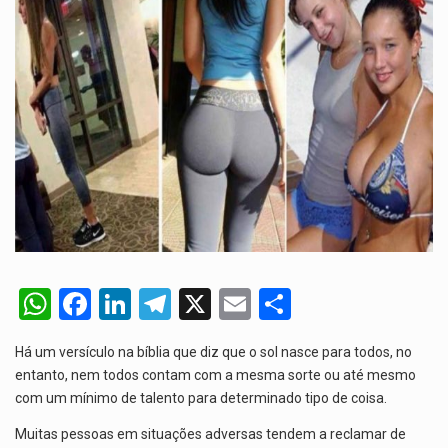
De acordo com as autoridades de saúde da Faixa de…
A polícia moçambicana anunciou a detenção de mais um suspeito…
Cover photo suggestion (in English): A police officer outside a…
O Senado dos Estados Unidos aprovou, no dia 7 de…
Legislação, renomeada em homenagem ao falecido senador Lindsey Graham, foi…
W
F
Li
T
X
E
S
h
a
n
el
m
h
Há um versículo na bíblia que diz que o sol nasce para todos, no
at
ce
ke
e
ail
ar
entanto, nem todos contam com a mesma sorte ou até mesmo
s
b
dI
gr
e
com um mínimo de talento para determinado tipo de coisa.
A
o
n
a
Muitas pessoas em situações adversas tendem a reclamar de