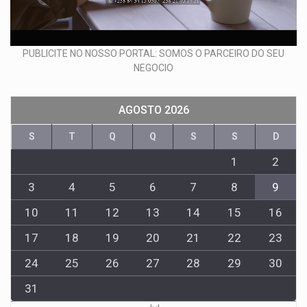
PUBLICITE NO NOSSO PORTAL: SOMOS O PARCEIRO DO SEU
NEGOCIO
AGOSTO 2026
S
T
Q
Q
S
S
D
1
2
3
4
5
6
7
8
9
10
11
12
13
14
15
16
17
18
19
20
21
22
23
24
25
26
27
28
29
30
31