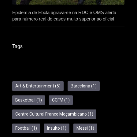
Epidemia de Ebola agrava-se na RDC e OMS alerta
para número real de casos muito superior ao oficial
Tags
Art & Entertainment
(5)
Barcelona
(1)
Basketball
(1)
CCFM
(1)
Centro Cultural Franco Moçambicano
(1)
Football
(1)
Insulto
(1)
Messi
(1)