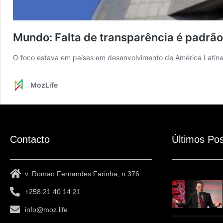
Mundo: Falta de transparência é padrã
O foco estava em países em desenvolvimento de América Latina, 
MozLife
Contacto
Últimos Po
v. Romao Fernandes Farinha, n 376
+258 21 40 14 21
info@moz.life