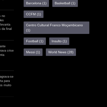
Barcelona
(1)
Basketball
(1)
CCFM
(1)
s no
des
levanta
Centro Cultural Franco Moçambicano
 da final
(1)
Football
(1)
Insulto
(1)
rante
rava crise
Messi
(1)
World News
(28)
nta
agrava-se
ta para
os muito