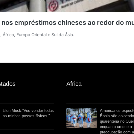
o nos empréstimos chineses ao redor do m
África, Europa Oriental e Sul da Ásia.
stados
Africa​
Elon Musk:“Vou vender todas
Americanos expost
as minhas posses físicas.”
Ébola são colocad
quarentena no Qué
enquanto cresce a
preocupação com a