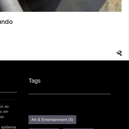
undo
Tags
os ao
os em
nia
Art & Entertainment
(5)
 epidemia