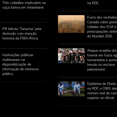
Três cidadãos implicados na
na RDC
caça furtiva em Inhambane
Fumo dos incêndio
Canadá cobre gran
cidades dos EUA e 
PR felicita “Tanucha” pela
preocupações antes
distinção com menção
do Mundial 2026
honrosa da FIBA-África
Ataque israelita du
Instituições públicas
funeral em Gaza ag
melhoraram na
humanitária e aume
disponibilização de
tensão no enclave
informação de interesse
palestiniano
público
Epidemia de Ebola 
na RDC e OMS aler
número real de cas
superior ao oficial