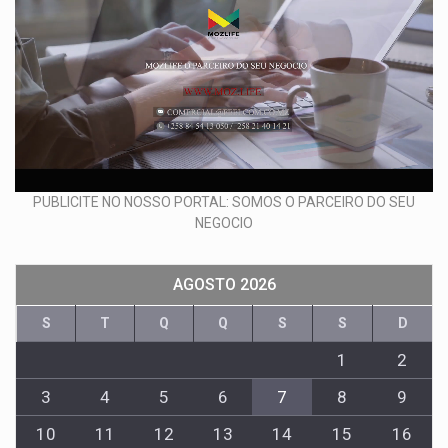
PUBLICITE NO NOSSO PORTAL: SOMOS O PARCEIRO DO SEU
NEGOCIO
AGOSTO 2026
S
T
Q
Q
S
S
D
1
2
3
4
5
6
7
8
9
10
11
12
13
14
15
16