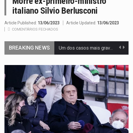
Morre ex-primeiro-ministro
italiano Silvio Berlusconi
Article Published:
13/06/2023
Article Updated:
13/06/2023
COMENTÁRIOS FECHADOS
BREAKING NEWS
Um dos casos mais graves envolveu a residência de Sam…
A cidade de Bunia, capital da província de Ituri, tornou-se…
O pagamento marca o desfecho de um dos processos mais…
O programa, cuja implementação está prevista entre abril de 2026…
A nova legislação estabelece um prazo de 180 dias para…
O Departamento de Estado norte-americano confirmou que cidadãos dos Estados…
A final coloca frente a frente duas equipas que chegaram…