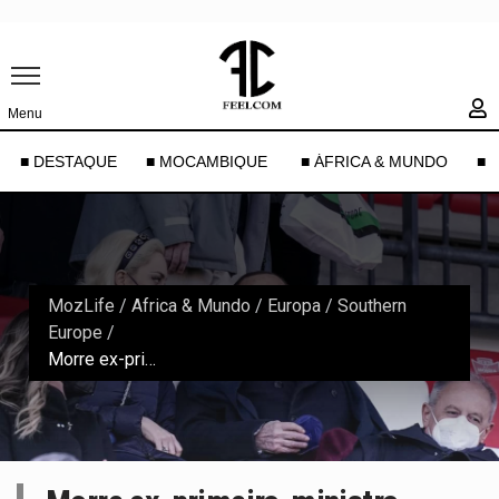
Menu
■ DESTAQUE
■ MOCAMBIQUE
■ ÁFRICA & MUNDO
■ 
MozLife
/
Africa & Mundo
/
Europa
/
Southern
Europe
/
Morre ex-primeiro-ministro italiano Silvio Berlusconi