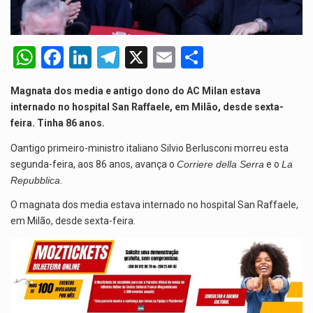
A descoberta representa um marco para a astronomia moderna. Embora…
W
F
Li
T
X
E
S
Segundo as autoridades canadianas, mais de 200 incêndios florestais continuam…
h
a
n
el
m
h
De acordo com as autoridades de saúde da Faixa de…
Magnata dos media e antigo dono do AC Milan estava
at
ce
ke
e
ail
ar
internado no hospital San Raffaele, em Milão, desde sexta-
s
b
dI
gr
e
feira. Tinha 86 anos.
A
o
n
a
Oantigo primeiro-ministro italiano Silvio Berlusconi morreu esta
p
o
m
segunda-feira, aos 86 anos, avança o
Corriere della Serra
e o
La
Repubblica
.
p
k
O magnata dos media estava internado no hospital San Raffaele,
em Milão, desde sexta-feira.