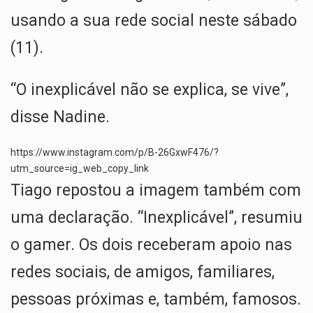
p
o
m
usando a sua rede social neste sábado
p
k
(11).
“O inexplicável não se explica, se vive”,
disse Nadine.
https://www.instagram.com/p/B-26GxwF476/?
utm_source=ig_web_copy_link
Tiago repostou a imagem também com
uma declaração. “Inexplicável”, resumiu
o gamer. Os dois receberam apoio nas
redes sociais, de amigos, familiares,
pessoas próximas e, também, famosos.