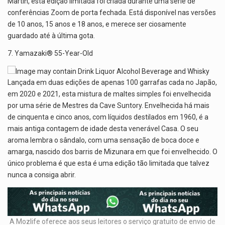
Martin, esta edição limitada foi criada durante uma série de
conferências Zoom de porta fechada. Está disponível nas versões
de 10 anos, 15 anos e 18 anos, e merece ser ciosamente
guardado até à última gota.
7. Yamazaki® 55-Year-Old
Lançada em duas edições de apenas 100 garrafas cada no Japão,
em 2020 e 2021, esta mistura de maltes simples foi envelhecida
por uma série de Mestres da Cave Suntory. Envelhecida há mais
de cinquenta e cinco anos, com líquidos destilados em 1960, é a
mais antiga contagem de idade desta venerável Casa. O seu
aroma lembra o sândalo, com uma sensação de boca doce e
amarga, nascido dos barris de Mizunara em que foi envelhecido. O
único problema é que esta é uma edição tão limitada que talvez
nunca a consiga abrir.
A Mozlife oferece aos seus leitores o serviço gratuito de envio de