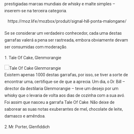
p
o
m
prestigiadas marcas mundiais de whisky e malte simples –
p
k
inserem-se na terceira categoria.
https://moz.life/mozbox/produit/signal-hill-ponta-malongane/
Se se considerar um verdadeiro conhecedor, cada uma destas
garrafas valerá a pena ser rastreada, embora obviamente devam
ser consumidas com moderação.
1. Tale Of Cake, Glenmorangie
Existem apenas 1000 destas garrafas, por isso, se tiver a sorte de
encontrar uma, certifique-se de que a aprecia. Um dia, o Dr. Bill –
director da destilaria Glenmorangie – teve um desejo por um
whisky que o levaria de volta aos dias de cozinha com a sua avó.
Foi assim que nasceu a garrafa Tale Of Cake. Não deixe de
saborear as suas notas exuberantes de mel, chocolate de leite,
damasco e amêndoa.
2. Mr. Porter, Glenfiddich