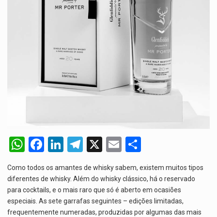
A nova legislação estabelece um prazo de 180 dias para…
O Departamento de Estado norte-americano confirmou que cidadãos dos Estados…
A final coloca frente a frente duas equipas que chegaram…
A descoberta representa um marco para a astronomia moderna. Embora…
W
F
Li
T
X
E
S
h
a
n
el
m
h
Como todos os amantes de whisky sabem, existem muitos tipos
at
ce
ke
e
ail
ar
diferentes de whisky. Além do whisky clássico, há o reservado
s
b
dI
gr
e
para cocktails, e o mais raro que só é aberto em ocasiões
especiais. As sete garrafas seguintes – edições limitadas,
A
o
n
a
frequentemente numeradas, produzidas por algumas das mais