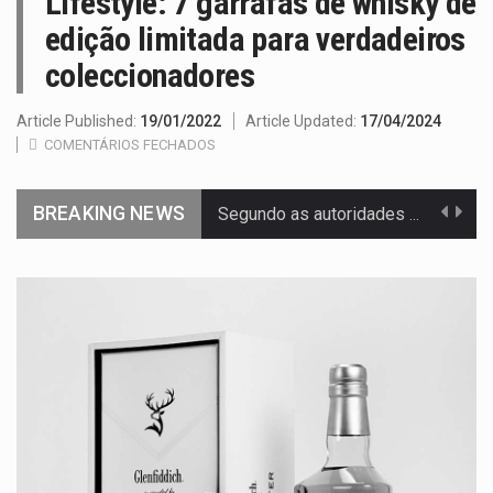
Lifestyle: 7 garrafas de whisky de
edição limitada para verdadeiros
coleccionadores
Article Published:
19/01/2022
Article Updated:
17/04/2024
COMENTÁRIOS FECHADOS
BREAKING NEWS
Segundo as autoridades canadianas, mais de 200 incêndios florestais continuam…
De acordo com as autoridades de saúde da Faixa de…
Um dos casos mais graves envolveu a residência de Sam…
A cidade de Bunia, capital da província de Ituri, tornou-se…
O pagamento marca o desfecho de um dos processos mais…
O programa, cuja implementação está prevista entre abril de 2026…