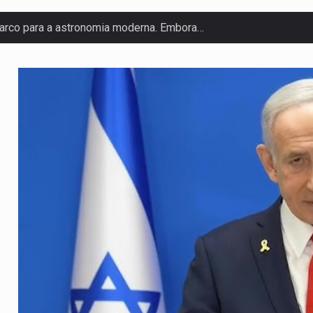
arco para a astronomia moderna. Embora…
anas, mais de 200 incêndios florestais continuam…
 de saúde da Faixa de…
olveu a residência de Sam…
ovíncia de Ituri, tornou-se…
o de um dos processos mais…
 está prevista entre abril de 2026…
um prazo de 180 dias para…
te-americano confirmou que cidadãos dos Estados…