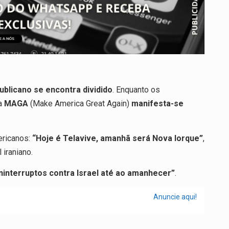
ublicano se encontra dividido
. Enquanto os
la
MAGA
(Make America Great Again)
manifesta-se
ericanos:
“Hoje é Telavive, amanhã será Nova Iorque”
,
 iraniano.
ninterruptos contra Israel até ao amanhecer”
.
Anuncie aqui!