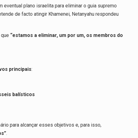
eventual plano israelita para eliminar o guia supremo
etende de facto atingir Khamenei, Netanyahu respondeu
a que
“estamos a eliminar, um por um, os membros do
vos principais
:
eis balísticos
sário para alcançar esses objetivos e, para isso,
os”
.