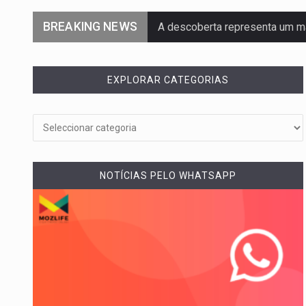
BREAKING NEWS
A descoberta representa um m
Segundo as autoridades canadi
EXPLORAR CATEGORIAS
De acordo com as autoridades
Um dos casos mais graves env
A cidade de Bunia, capital da pr
NOTÍCIAS PELO WHATSAPP
O pagamento marca o desfech
O programa, cuja implementação
A nova legislação estabelece 
O Departamento de Estado nor