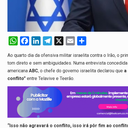
 duas equipas que chegaram…
W
F
Li
T
X
E
S
h
a
n
el
m
h
Ao quarto dia da ofensiva militar israelita contra o Irão, o 
at
ce
ke
e
ail
ar
tom direto e sem ambiguidades. Numa entrevista concedida e
s
b
dI
gr
e
americana
ABC
, o chefe do governo israelita declarou que
a
A
o
n
a
conflito”
entre Telavive e Teerão.
p
o
m
p
k
“Isso não agravará o conflito, isso irá pôr fim ao conflit