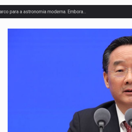
arco para a astronomia moderna. Embora…
anas, mais de 200 incêndios florestais continuam…
 de saúde da Faixa de…
olveu a residência de Sam…
ovíncia de Ituri, tornou-se…
o de um dos processos mais…
 está prevista entre abril de 2026…
um prazo de 180 dias para…
te-americano confirmou que cidadãos dos Estados…