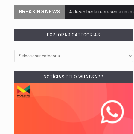
BREAKING NEWS
A descoberta representa um m
Segundo as autoridades canadi
EXPLORAR CATEGORIAS
De acordo com as autoridades
Um dos casos mais graves env
A cidade de Bunia, capital da pr
NOTÍCIAS PELO WHATSAPP
O pagamento marca o desfech
O programa, cuja implementação
A nova legislação estabelece 
O Departamento de Estado nor