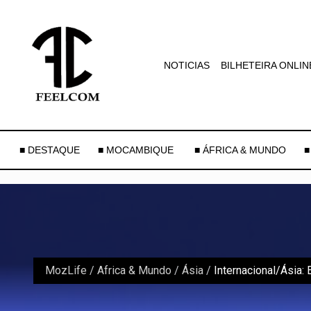
NOTICIAS
BILHETEIRA ONLIN
■ DESTAQUE
■ MOCAMBIQUE
■ ÁFRICA & MUNDO
■
MozLife
/
Africa & Mundo
/
Ásia
/
Internacional/Ásia: