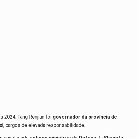
 a 2024, Tang Renjian foi
governador da província de
xi
, cargos de elevada responsabilidade.
es envolvendo
antigos ministros da Defesa, Li Shangfu