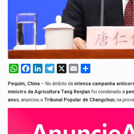
 duas equipas que chegaram…
W
F
Li
T
X
E
S
h
a
n
el
m
h
Pequim, China
– No âmbito da
intensa campanha anticor
at
ce
ke
e
ail
ar
ministro da Agricultura Tang Renjian
foi condenado à
pen
s
b
dI
gr
e
anos
, anunciou o
Tribunal Popular de Changchun
, na proví
A
o
n
a
p
o
m
p
k