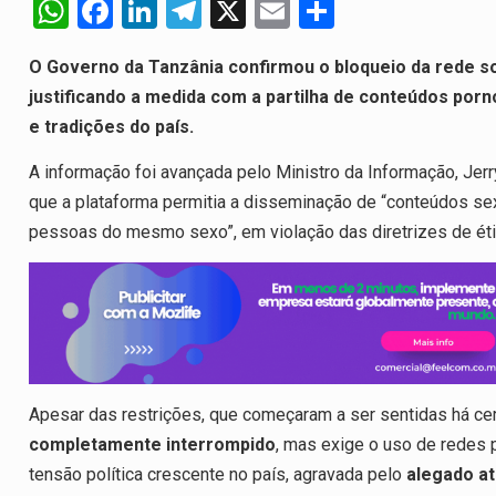
W
F
Li
T
X
E
S
h
a
n
el
m
h
O Governo da Tanzânia confirmou o bloqueio da rede so
at
ce
ke
e
ail
ar
justificando a medida com a partilha de conteúdos por
s
b
dI
gr
e
e tradições do país.
A
o
n
a
A informação foi avançada pelo Ministro da Informação, Jerry
p
o
m
que a plataforma permitia a disseminação de “conteúdos sexu
p
k
pessoas do mesmo sexo”, em violação das diretrizes de étic
Apesar das restrições, que começaram a ser sentidas há c
completamente interrompido
, mas exige o uso de redes 
tensão política crescente no país, agravada pelo
alegado at