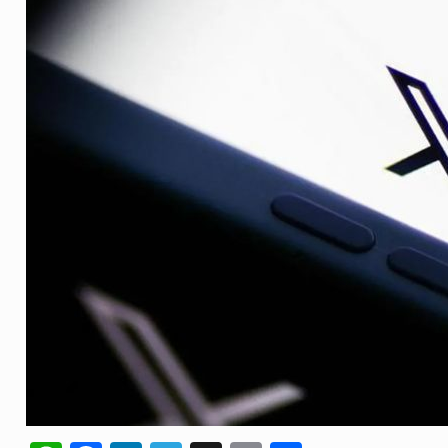
olveu a residência de Sam…
ovíncia de Ituri, tornou-se…
o de um dos processos mais…
 está prevista entre abril de 2026…
um prazo de 180 dias para…
te-americano confirmou que cidadãos dos Estados…
 duas equipas que chegaram…