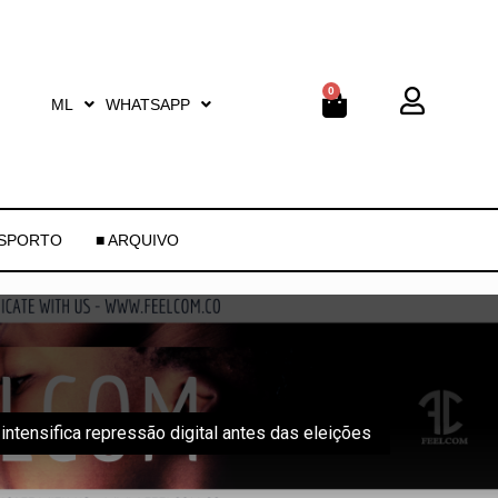
0
ML
WHATSAPP
ESPORTO
■ ARQUIVO
 intensifica repressão digital antes das eleições