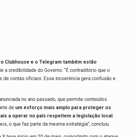
o o Clubhouse e o Telegram também estão
 a credibilidade do Governo. “É contraditório que o
s de contas oficiais. Essa incoerência gera confusão e
ma anunciada no ano passado, que permite conteúdos
arte de
um esforço mais amplo para proteger os
is a operar no país respeitem a legislação local
.
is, o que faz parte da mesma estratégia”, concluiu.
 X teve início em 20 de maio, coincidindo com o ataque