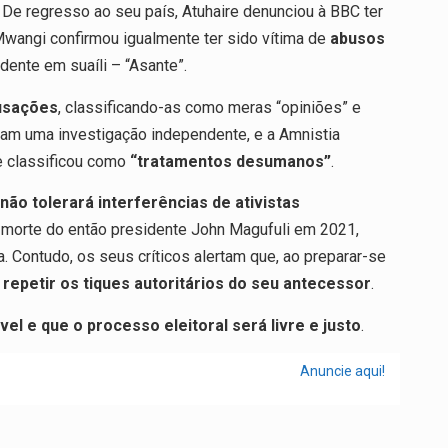
. De regresso ao seu país, Atuhaire denunciou à BBC ter
Mwangi confirmou igualmente ter sido vítima de
abusos
dente em suaíli – “Asante”.
cusações
, classificando-as como meras “opiniões” e
ram uma investigação independente, e a Amnistia
e classificou como
“tratamentos desumanos”
.
não tolerará interferências de ativistas
 morte do então presidente John Magufuli em 2021,
a. Contudo, os seus críticos alertam que, ao preparar-se
 repetir os tiques autoritários do seu antecessor
.
l e que o processo eleitoral será livre e justo
.
Anuncie aqui!