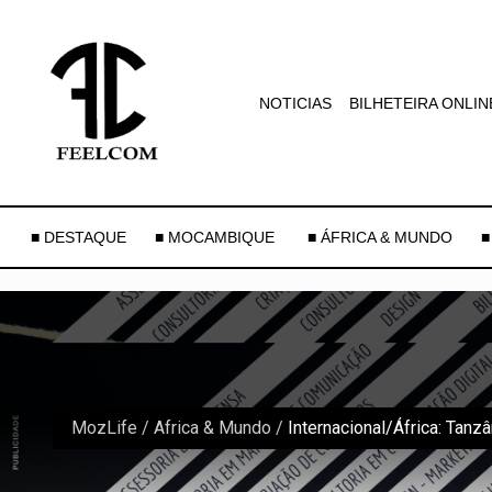
NOTICIAS
BILHETEIRA ONLIN
■ DESTAQUE
■ MOCAMBIQUE
■ ÁFRICA & MUNDO
■
MozLife
/
Africa & Mundo
/
Internacional/África: Tanzâ