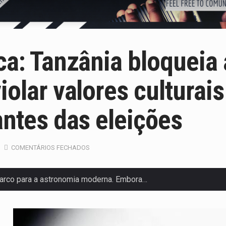
ca: Tanzânia bloqueia
olar valores culturais
antes das eleições
COMENTÁRIOS FECHADOS
arco para a astronomia moderna. Embora…
anas, mais de 200 incêndios florestais continuam…
 de saúde da Faixa de…