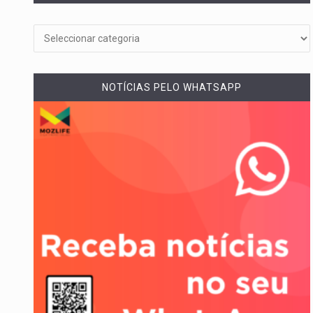
Um dos casos mais graves env
A cidade de Bunia, capital da pr
NOTÍCIAS PELO WHATSAPP
O pagamento marca o desfech
O programa, cuja implementação
A nova legislação estabelece 
O Departamento de Estado nor
A final coloca frente a frente