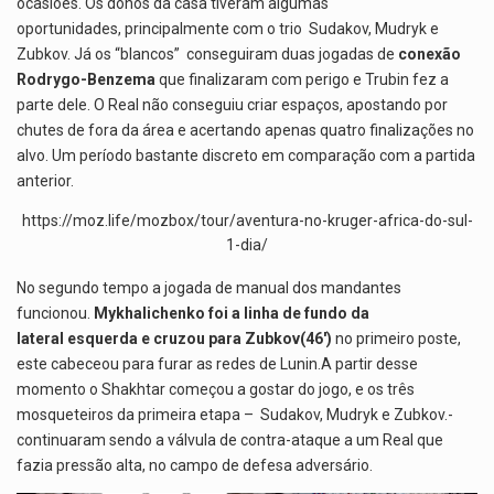
ocasiões. Os donos da casa tiveram algumas
oportunidades, principalmente com o trio Sudakov, Mudryk e
Zubkov. Já os “blancos” conseguiram duas jogadas de
conexão
Rodrygo-Benzema
que finalizaram com perigo e Trubin fez a
parte dele. O Real não conseguiu criar espaços, apostando por
chutes de fora da área e acertando apenas quatro finalizações no
alvo. Um período bastante discreto em comparação com a partida
anterior.
https://moz.life/mozbox/tour/aventura-no-kruger-africa-do-sul-
1-dia/
No segundo tempo a jogada de manual dos mandantes
funcionou.
Mykhalichenko foi a linha de fundo da
lateral esquerda e cruzou para Zubkov(46′)
no primeiro poste,
este cabeceou para furar as redes de Lunin.A partir desse
momento o Shakhtar começou a gostar do jogo, e os três
mosqueteiros da primeira etapa – Sudakov, Mudryk e Zubkov.-
continuaram sendo a válvula de contra-ataque a um Real que
fazia pressão alta, no campo de defesa adversário.