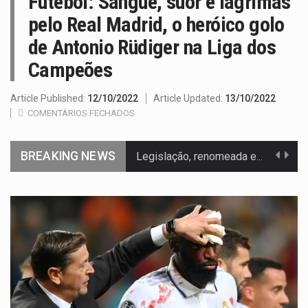
Futebol: Sangue, suor e lágrimas
pelo Real Madrid, o heróico golo
de Antonio Rüdiger na Liga dos
Campeões
Article Published:
12/10/2022
Article Updated:
13/10/2022
COMENTÁRIOS FECHADOS
BREAKING NEWS
Legislação, renomeada em homenagem ao falecido senador Lindsey Graham, foi…
A nova legislação estabelece um prazo de 180 dias para…
O Departamento de Estado norte-americano confirmou que cidadãos dos Estados…
A final coloca frente a frente duas equipas que chegaram…
A descoberta representa um marco para a astronomia moderna. Embora…