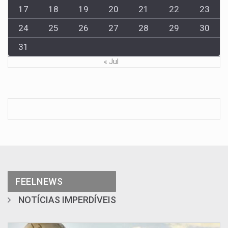
17
18
19
20
21
22
23
24
25
26
27
28
29
30
31
« Jul
FEELNEWS
NOTÍCIAS IMPERDÍVEIS