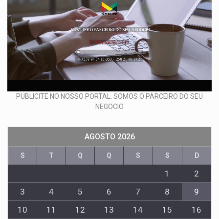
PUBLICITE NO NOSSO PORTAL: SOMOS O PARCEIRO DO SEU
NEGOCIO
AGOSTO 2026
S
T
Q
Q
S
S
D
1
2
3
4
5
6
7
8
9
10
11
12
13
14
15
16