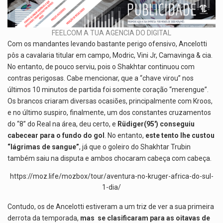
FEELCOM A TUA AGENCIA DO DIGITAL
Com os mandantes levando bastante perigo ofensivo, Ancelotti
pôs a cavalaria titular em campo, Modric, Vini Jr, Camavinga & cia.
No entanto, de pouco serviu, pois o Shakhtar continuou com
contras perigosas. Cabe mencionar, que a “chave virou” nos
últimos 10 minutos de partida foi somente coração “merengue”.
Os brancos criaram diversas ocasiões, principalmente com Kroos,
e no último suspiro, finalmente, um dos constantes cruzamentos
do “8” do Real na área, deu certo, e
Rüdiger(95′) conseguiu
cabecear para o fundo do gol
. No entanto,
este tento lhe custou
“lágrimas de sangue”
, já que o goleiro do Shakhtar Trubin
também saiu na disputa e ambos chocaram cabeça com cabeça.
https://moz.life/mozbox/tour/aventura-no-kruger-africa-do-sul-
1-dia/
Contudo, os de Ancelotti estiveram a um triz de ver a sua primeira
derrota da temporada,
mas se clasificaram para as oitavas de