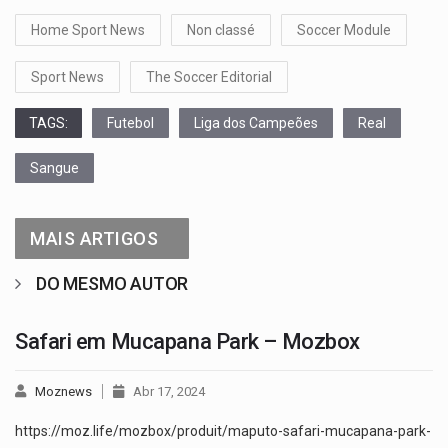
Home Sport News
Non classé
Soccer Module
Sport News
The Soccer Editorial
TAGS:
Futebol
Liga dos Campeões
Real
Sangue
MAIS ARTIGOS
DO MESMO AUTOR
Safari em Mucapana Park – Mozbox
Moznews
Abr 17, 2024
https://moz.life/mozbox/produit/maputo-safari-mucapana-park-