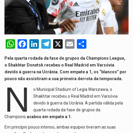
Segundo as autoridades canadianas, mais de 200 incêndios florestais continuam…
De acordo com as autoridades de saúde da Faixa de…
A polícia moçambicana anunciou a detenção de mais um suspeito…
W
F
Li
T
X
E
S
Cover photo suggestion (in English): A police officer outside a…
h
a
n
el
m
h
O Senado dos Estados Unidos aprovou, no dia 7 de…
Pela quarta rodada da fase de grupos da Champions League,
at
ce
ke
e
ail
ar
o Shakhtar Donetsk recebeu o Real Madrid em Varsóvia
s
b
dI
gr
e
devido à guerra na Ucrânia. Com empate a 1, os “blancos” por
pouco não assistiram a sua primeira derrota da temporada.
A
o
n
a
N
p
o
m
o Municipal Stadium of Legia Warszawa, o
Shakhtar recebeu o Real Madrid em Varsóvia
p
k
devido à guerra da Ucrânia. A partida válida pela
quarta rodada da fase de grupos da
Champions
acabou em empate a 1.
Em princípio pouco intenso, ambas equipes tiveram as suas