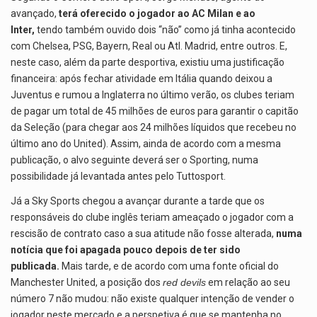
avançado,
terá oferecido o jogador ao AC Milan e ao
Inter,
tendo também ouvido dois “não” como já tinha acontecido
com Chelsea, PSG, Bayern, Real ou Atl. Madrid, entre outros. E,
neste caso, além da parte desportiva, existiu uma justificação
financeira: após fechar atividade em Itália quando deixou a
Juventus e rumou a Inglaterra no último verão, os clubes teriam
de pagar um total de 45 milhões de euros para garantir o capitão
da Seleção (para chegar aos 24 milhões líquidos que recebeu no
último ano do United). Assim, ainda de acordo com a mesma
publicação, o alvo seguinte deverá ser o Sporting, numa
possibilidade já levantada antes pelo Tuttosport.
Já a Sky Sports chegou a avançar durante a tarde que os
responsáveis do clube inglês teriam ameaçado o jogador com a
rescisão de contrato caso a sua atitude não fosse alterada,
numa
notícia que foi apagada pouco depois de ter sido
publicada.
Mais tarde, e de acordo com uma fonte oficial do
Manchester United, a posição dos
red devils
em relação ao seu
número 7 não mudou: não existe qualquer intenção de vender o
jogador neste mercado e a perspetiva é que se mantenha no