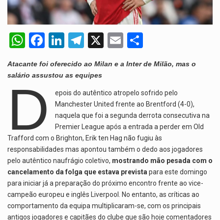
A polícia moçambicana anunciou a detenção de mais um suspeito…
W
F
Li
T
X
E
S
Cover photo suggestion (in English): A police officer outside a…
h
a
n
el
m
h
O Senado dos Estados Unidos aprovou, no dia 7 de…
Atacante foi oferecido ao Milan e a Inter de Milão, mas o
at
ce
ke
e
ail
ar
salário assustou as equipes
D
s
b
dI
gr
e
epois do autêntico atropelo sofrido pelo
A
o
n
a
Manchester United frente ao Brentford (4-0),
p
o
m
naquela que foi a segunda derrota consecutiva na
Premier League após a entrada a perder em Old
p
k
Trafford com o Brighton, Erik ten Hag não fugiu às
responsabilidades mas apontou também o dedo aos jogadores
pelo autêntico naufrágio coletivo,
mostrando mão pesada com o
cancelamento da folga que estava prevista
para este domingo
para iniciar já a preparação do próximo encontro frente ao vice-
campeão europeu e inglês Liverpool. No entanto, as críticas ao
comportamento da equipa multiplicaram-se, com os principais
antigos jogadores e capitães do clube que são hoje comentadores