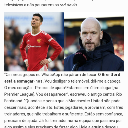
televisivos a não pouparem os
red devils
.
“Os meus grupos no WhatsApp não páram de tocar.
O Brentford
está a esmagar-nos.
Vou desligar o telemóvel, dói-me a cabeça.
O meu coração… Preciso de ajuda! Estamos em último lugar [na
Premier League]. Vou desaparecer”, escreveu o antigo central Rio
Ferdinand. “Quando se pensa que o Manchester United não pode
descer mais, acontece isto. Estes jogadores já provaram, com três
treinadores, que não trabalham o suficiente. Estão sem confiança,
precisam de ajuda. Já fui treinador numa equipa que passava por
algo assim e eles precisam de fazer algo. Hoje a equipa desceu