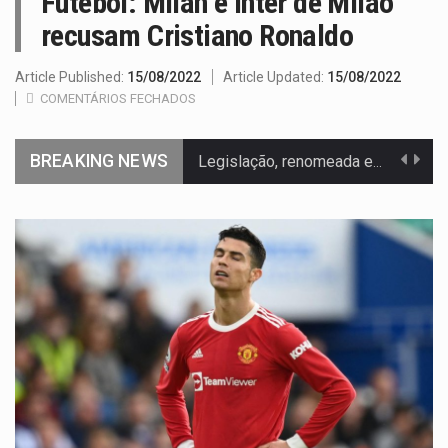
Futebol: Milan e Inter de Milão
recusam Cristiano Ronaldo
Article Published:
15/08/2022
Article Updated:
15/08/2022
COMENTÁRIOS FECHADOS
BREAKING NEWS
Legislação, renomeada em homenagem ao falecido senador Lindsey Graham, foi…
A nova legislação estabelece um prazo de 180 dias para…
O Departamento de Estado norte-americano confirmou que cidadãos dos Estados…
A final coloca frente a frente duas equipas que chegaram…
A descoberta representa um marco para a astronomia moderna. Embora…
Segundo as autoridades canadianas, mais de 200 incêndios florestais continuam…
De acordo com as autoridades de saúde da Faixa de…