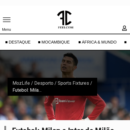
Menu
■ DESTAQUE
■ MOCAMBIQUE
■ ÁFRICA & MUNDO
■ 
MozLife
/
Desporto
/
Sports Fixtures
/
Futebol: Milan e Inter de Milão recusam Cristiano Ronaldo