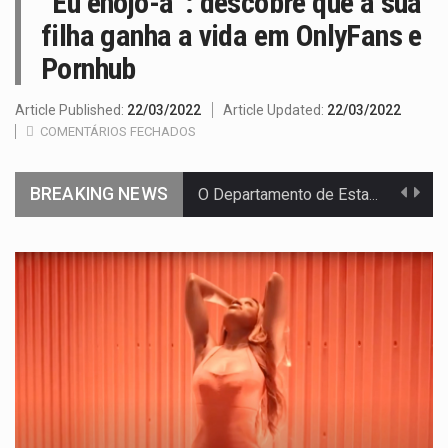
“Eu enojo-a”: descobre que a sua
filha ganha a vida em OnlyFans e
Pornhub
Article Published:
22/03/2022
Article Updated:
22/03/2022
COMENTÁRIOS FECHADOS
BREAKING NEWS
O Departamento de Estado norte-americano confirmou que cidadãos dos Estados…
A final coloca frente a frente duas equipas que chegaram…
A descoberta representa um marco para a astronomia moderna. Embora…
Segundo as autoridades canadianas, mais de 200 incêndios florestais continuam…
De acordo com as autoridades de saúde da Faixa de…
Um dos casos mais graves envolveu a residência de Sam…