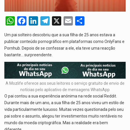
A cidade de Bunia, capital da província de Ituri, tornou-se…
W
F
Li
T
X
E
S
O Senado dos Estados Unidos aprovou, no dia 7 de…
h
a
n
el
m
h
Legislação, renomeada em homenagem ao falecido senador Lindsey Graham, foi…
Um pai solteiro descobriu que a sua filha de 25 anos estava a
at
ce
ke
e
ail
ar
publicar conteúdo pornográfico em plataformas como OnlyFans e
s
b
dI
gr
e
A nova legislação estabelece um prazo de 180 dias para…
Pornhub. Depois de se confessar a ele, ela teve uma reacção
bastante… surpreendente.
A
o
n
a
p
o
m
p
k
A Mozlife oferece aos seus leitores o serviço gratuito de envio de
notícias pelo aplicativo de mensagens WhatsApp
O pai contou a sua experiência anónima na rede social Reddit.
Durante mais de um ano, a sua filha de 25 anos viveu um estilo de
vida particularmente luxuoso. Muitas vezes questionada pelo seu
pai sobre o assunto, alegou ter investimentos muito rentáveis no
mundo da moeda criptográfica. Mas a realidade era bem
diferente…