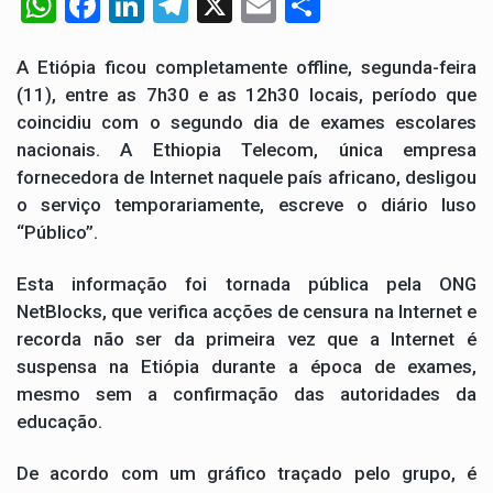
W
F
Li
T
X
E
S
Segundo as autoridades canadianas, mais de 200 incêndios florestais continuam…
h
a
n
el
m
h
De acordo com as autoridades de saúde da Faixa de…
at
ce
ke
e
ail
ar
A Etiópia ficou completamente offline, segunda-feira
(11), entre as 7h30 e as 12h30 locais, período que
s
b
dI
gr
e
A polícia moçambicana anunciou a detenção de mais um suspeito…
coincidiu com o segundo dia de exames escolares
A
o
n
a
nacionais. A Ethiopia Telecom, única empresa
Cover photo suggestion (in English): A police officer outside a…
p
o
m
fornecedora de Internet naquele país africano, desligou
o serviço temporariamente, escreve o diário luso
p
k
O Senado dos Estados Unidos aprovou, no dia 7 de…
“Público”.
Esta informação foi tornada pública pela ONG
NetBlocks, que verifica acções de censura na Internet e
recorda não ser da primeira vez que a Internet é
suspensa na Etiópia durante a época de exames,
mesmo sem a confirmação das autoridades da
educação.
De acordo com um gráfico traçado pelo grupo, é